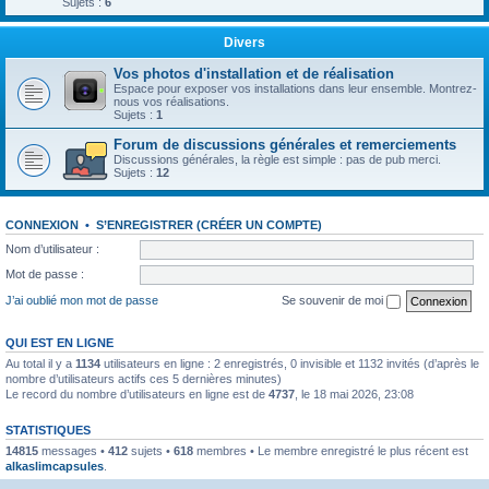
Sujets :
6
Divers
Vos photos d'installation et de réalisation
Espace pour exposer vos installations dans leur ensemble. Montrez-
nous vos réalisations.
Sujets :
1
Forum de discussions générales et remerciements
Discussions générales, la règle est simple : pas de pub merci.
Sujets :
12
CONNEXION
•
S’ENREGISTRER (CRÉER UN COMPTE)
Nom d’utilisateur :
Mot de passe :
J’ai oublié mon mot de passe
Se souvenir de moi
QUI EST EN LIGNE
Au total il y a
1134
utilisateurs en ligne : 2 enregistrés, 0 invisible et 1132 invités (d’après le
nombre d’utilisateurs actifs ces 5 dernières minutes)
Le record du nombre d’utilisateurs en ligne est de
4737
, le 18 mai 2026, 23:08
STATISTIQUES
14815
messages •
412
sujets •
618
membres • Le membre enregistré le plus récent est
alkaslimcapsules
.