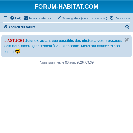
FORUM-HABITAT.COM
FAQ
Nous contacter
S’enregistrer (créer un compte)
Connexion
R
Accueil du forum
e
# ASTUCE !
Joignez, autant que possible, des photos à vos messages
,
c
cela nous aidera grandement à vous répondre. Merci par avance et bon
h
forum.
e
Nous sommes le 06 août 2026, 09:39
r
c
h
e
r