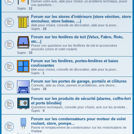
Donner votre avis, aide pour choisir, un problème technique, poser
vos questions...
Sujets :
12
Forum sur les stores d'intérieurs (store vénitien, store
enrouleur, store bateau, ...)
Aide pour choisir, conseils de décoration, aide pour la pose...
Sujets :
18
Forum sur les fenêtres de toit (Velux, Fakro, Roto,
etc...)
Posez vos questions sur les fenêtres de toit et accessoires
associés (store et volet roulant)
Sujets :
33
Forum sur les fenêtres, portes-fenêtres et baies
coulissantes
Aide pour choisir, conseils de décoration, aide pour la pose...
Sujets :
1
Forum sur les portes de garage, portails et clôtures
Conseils, aide au choix, pannes et problèmes, avis divers...
Sujets :
18
Forum sur les produits de sécurité (alarme, coffre-fort
et porte blindée)
Questions techniques, conseils pour choisir, avis sur les produits...
Sujets :
9
Forum sur les condensateurs pour moteur de volet
roulant, store, pompe...
Panne et remplacement de condensateur sur les motorisations de
l'habitat