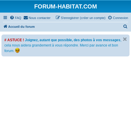
FORUM-HABITAT.COM
FAQ
Nous contacter
S’enregistrer (créer un compte)
Connexion
R
Accueil du forum
e
# ASTUCE !
Joignez, autant que possible, des photos à vos messages
,
c
cela nous aidera grandement à vous répondre. Merci par avance et bon
h
forum.
e
r
c
h
e
r