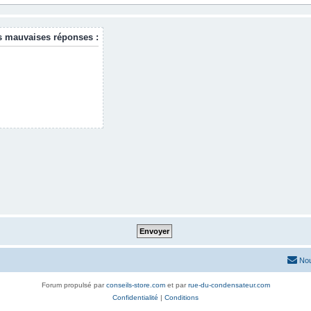
s mauvaises réponses :
Nou
Forum propulsé par
conseils-store.com
et par
rue-du-condensateur.com
Confidentialité
|
Conditions