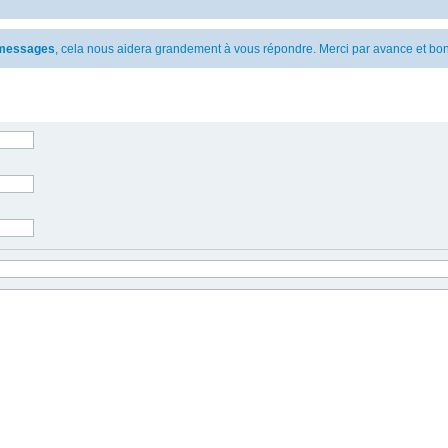
s messages
, cela nous aidera grandement à vous répondre. Merci par avance et bon