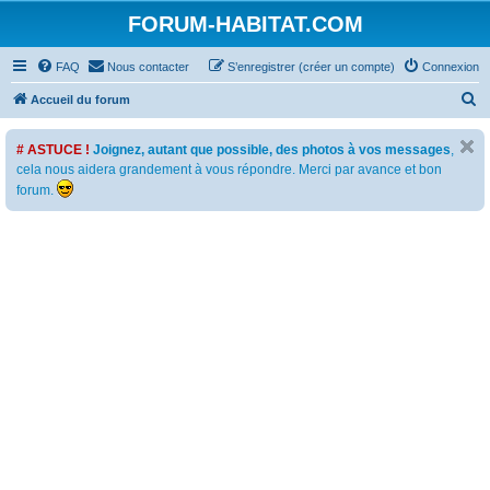
FORUM-HABITAT.COM
FAQ
Nous contacter
S’enregistrer (créer un compte)
Connexion
R
Accueil du forum
e
# ASTUCE !
Joignez, autant que possible, des photos à vos messages
,
c
cela nous aidera grandement à vous répondre. Merci par avance et bon
h
forum.
e
r
c
h
e
r