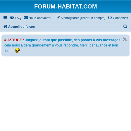
FORUM-HABITAT.COM
FAQ
Nous contacter
S’enregistrer (créer un compte)
Connexion
R
Accueil du forum
e
# ASTUCE !
Joignez, autant que possible, des photos à vos messages
,
c
cela nous aidera grandement à vous répondre. Merci par avance et bon
h
forum.
e
r
c
h
e
r