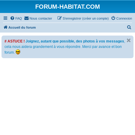
FORUM-HABITAT.COM
FAQ
Nous contacter
S’enregistrer (créer un compte)
Connexion
R
Accueil du forum
e
# ASTUCE !
Joignez, autant que possible, des photos à vos messages
,
c
cela nous aidera grandement à vous répondre. Merci par avance et bon
h
forum.
e
r
c
h
e
r