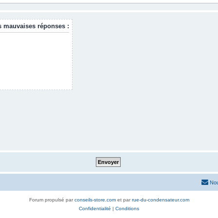
s mauvaises réponses :
Nou
Forum propulsé par
conseils-store.com
et par
rue-du-condensateur.com
Confidentialité
|
Conditions