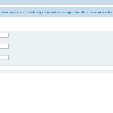
s messages
, cela nous aidera grandement à vous répondre. Merci par avance et bon