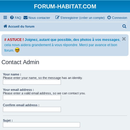
FORUM-HABITAT.COM
FAQ
Nous contacter
S’enregistrer (créer un compte)
Connexion
R
Accueil du forum
e
# ASTUCE !
Joignez, autant que possible, des photos à vos messages
,
c
cela nous aidera grandement à vous répondre. Merci par avance et bon
h
forum.
e
Contact Admin
r
c
Your name :
h
Please enter your name, so the message has an identity.
e
r
Your email address :
Please enter a valid email address, so we can contact you.
Confirm email address :
Sujet :