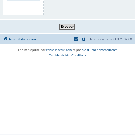
Accueil du forum
Heures au format
UTC+02:00
Forum propulsé par
conseils-store.com
et par
rue-du-condensateur.com
Confidentialité
|
Conditions