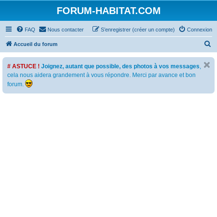
FORUM-HABITAT.COM
FAQ
Nous contacter
S’enregistrer (créer un compte)
Connexion
R
Accueil du forum
e
# ASTUCE !
Joignez, autant que possible, des photos à vos messages
,
c
cela nous aidera grandement à vous répondre. Merci par avance et bon
h
forum.
e
r
c
h
e
r