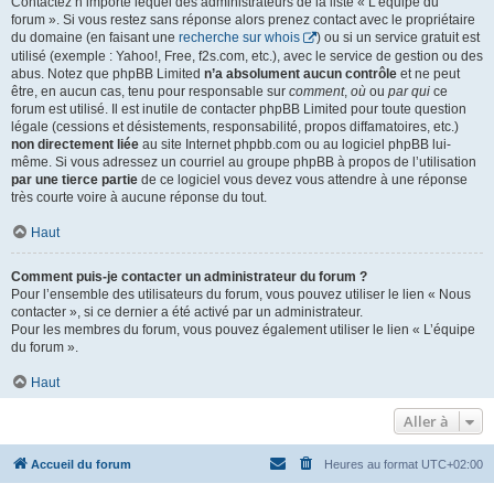
Contactez n’importe lequel des administrateurs de la liste « L’équipe du
forum ». Si vous restez sans réponse alors prenez contact avec le propriétaire
du domaine (en faisant une
recherche sur whois
) ou si un service gratuit est
utilisé (exemple : Yahoo!, Free, f2s.com, etc.), avec le service de gestion ou des
abus. Notez que phpBB Limited
n’a absolument aucun contrôle
et ne peut
être, en aucun cas, tenu pour responsable sur
comment
,
où
ou
par qui
ce
forum est utilisé. Il est inutile de contacter phpBB Limited pour toute question
légale (cessions et désistements, responsabilité, propos diffamatoires, etc.)
non directement liée
au site Internet phpbb.com ou au logiciel phpBB lui-
même. Si vous adressez un courriel au groupe phpBB à propos de l’utilisation
par une tierce partie
de ce logiciel vous devez vous attendre à une réponse
très courte voire à aucune réponse du tout.
Haut
Comment puis-je contacter un administrateur du forum ?
Pour l’ensemble des utilisateurs du forum, vous pouvez utiliser le lien « Nous
contacter », si ce dernier a été activé par un administrateur.
Pour les membres du forum, vous pouvez également utiliser le lien « L’équipe
du forum ».
Haut
Aller à
Accueil du forum
Heures au format
UTC+02:00