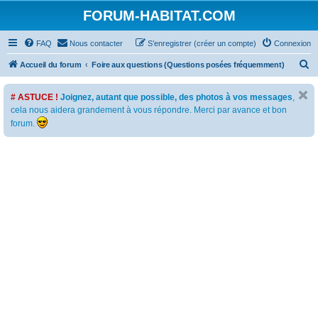
FORUM-HABITAT.COM
FAQ
Nous contacter
S’enregistrer (créer un compte)
Connexion
R
Accueil du forum
Foire aux questions (Questions posées fréquemment)
e
# ASTUCE !
Joignez, autant que possible, des photos à vos messages
,
c
cela nous aidera grandement à vous répondre. Merci par avance et bon
h
forum.
e
r
c
h
e
r