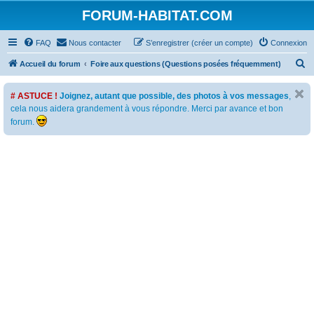
FORUM-HABITAT.COM
FAQ
Nous contacter
S’enregistrer (créer un compte)
Connexion
R
Accueil du forum
Foire aux questions (Questions posées fréquemment)
e
# ASTUCE !
Joignez, autant que possible, des photos à vos messages
,
c
cela nous aidera grandement à vous répondre. Merci par avance et bon
h
forum.
e
r
c
h
e
r