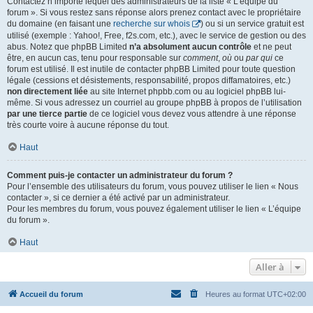
Contactez n’importe lequel des administrateurs de la liste « L’équipe du
forum ». Si vous restez sans réponse alors prenez contact avec le propriétaire
du domaine (en faisant une
recherche sur whois
) ou si un service gratuit est
utilisé (exemple : Yahoo!, Free, f2s.com, etc.), avec le service de gestion ou des
abus. Notez que phpBB Limited
n’a absolument aucun contrôle
et ne peut
être, en aucun cas, tenu pour responsable sur
comment
,
où
ou
par qui
ce
forum est utilisé. Il est inutile de contacter phpBB Limited pour toute question
légale (cessions et désistements, responsabilité, propos diffamatoires, etc.)
non directement liée
au site Internet phpbb.com ou au logiciel phpBB lui-
même. Si vous adressez un courriel au groupe phpBB à propos de l’utilisation
par une tierce partie
de ce logiciel vous devez vous attendre à une réponse
très courte voire à aucune réponse du tout.
Haut
Comment puis-je contacter un administrateur du forum ?
Pour l’ensemble des utilisateurs du forum, vous pouvez utiliser le lien « Nous
contacter », si ce dernier a été activé par un administrateur.
Pour les membres du forum, vous pouvez également utiliser le lien « L’équipe
du forum ».
Haut
Aller à
Accueil du forum
Heures au format
UTC+02:00