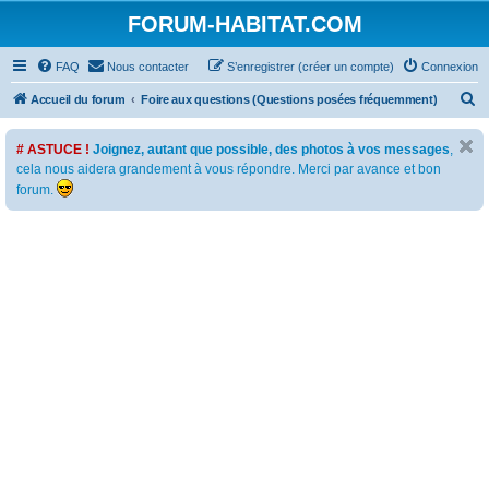
FORUM-HABITAT.COM
FAQ
Nous contacter
S’enregistrer (créer un compte)
Connexion
R
Accueil du forum
Foire aux questions (Questions posées fréquemment)
e
# ASTUCE !
Joignez, autant que possible, des photos à vos messages
,
c
cela nous aidera grandement à vous répondre. Merci par avance et bon
h
forum.
e
r
c
h
e
r