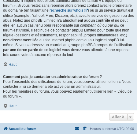
Contactez n’importe lequel des administrateurs de la liste « L’équipe du
forum ». Si vous restez sans réponse alors prenez contact avec le propriétaire
du domaine (en faisant une
recherche sur whois
) ou si un service gratuit est
utilisé (exemple : Yahoo!, Free, f2s.com, etc.), avec le service de gestion ou des
abus. Notez que phpBB Limited
n’a absolument aucun contrôle
et ne peut
être, en aucun cas, tenu pour responsable sur
comment
,
où
ou
par qui
ce
forum est utilisé. Il est inutile de contacter phpBB Limited pour toute question
légale (cessions et désistements, responsabilité, propos diffamatoires, etc.)
non directement liée
au site Internet phpbb.com ou au logiciel phpBB lui-
même. Si vous adressez un courriel au groupe phpBB à propos de l’utilisation
par une tierce partie
de ce logiciel vous devez vous attendre à une réponse
très courte voire à aucune réponse du tout.
Haut
Comment puis-je contacter un administrateur du forum ?
Pour l’ensemble des utilisateurs du forum, vous pouvez utiliser le lien « Nous
contacter », si ce dernier a été activé par un administrateur.
Pour les membres du forum, vous pouvez également utiliser le lien « L’équipe
du forum ».
Haut
Aller à
Accueil du forum
Heures au format
UTC+02:00