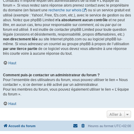
Contactez n’importe lequel des administrateurs de la liste « L’équipe du
forum ». Si vous restez sans réponse alors prenez contact avec le propriétaire
du domaine (en faisant une
recherche sur whois
) ou si un service gratuit est
utilisé (exemple : Yahoo!, Free, f2s.com, etc.), avec le service de gestion ou des
abus. Notez que phpBB Limited
n’a absolument aucun contrôle
et ne peut
être, en aucun cas, tenu pour responsable sur
comment
,
où
ou
par qui
ce
forum est utilisé. Il est inutile de contacter phpBB Limited pour toute question
légale (cessions et désistements, responsabilité, propos diffamatoires, etc.)
non directement liée
au site Internet phpbb.com ou au logiciel phpBB lui-
même. Si vous adressez un courriel au groupe phpBB à propos de l’utilisation
par une tierce partie
de ce logiciel vous devez vous attendre à une réponse
très courte voire à aucune réponse du tout.
Haut
Comment puis-je contacter un administrateur du forum ?
Pour l’ensemble des utilisateurs du forum, vous pouvez utiliser le lien « Nous
contacter », si ce dernier a été activé par un administrateur.
Pour les membres du forum, vous pouvez également utiliser le lien « L’équipe
du forum ».
Haut
Aller à
Accueil du forum
Heures au format
UTC+02:00