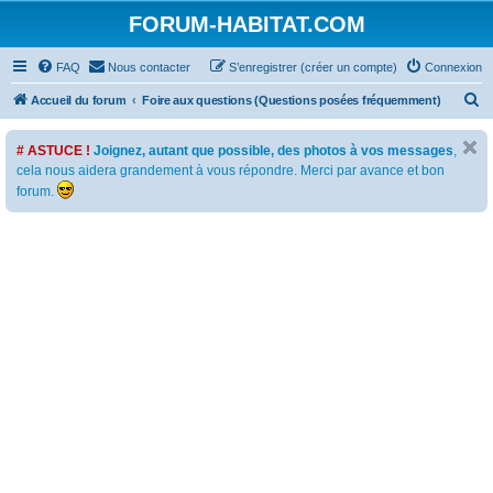
FORUM-HABITAT.COM
FAQ
Nous contacter
S’enregistrer (créer un compte)
Connexion
R
Accueil du forum
Foire aux questions (Questions posées fréquemment)
e
# ASTUCE !
Joignez, autant que possible, des photos à vos messages
,
c
cela nous aidera grandement à vous répondre. Merci par avance et bon
h
forum.
e
r
c
h
e
r