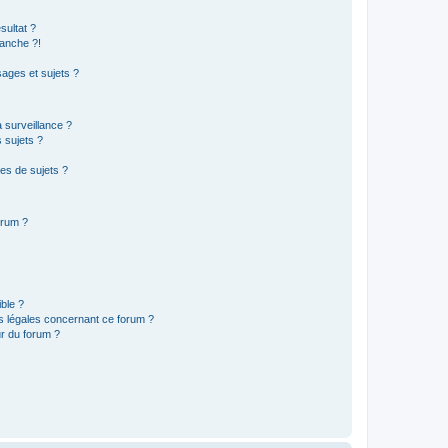
sultat ?
anche ?!
ages et sujets ?
a surveillance ?
 sujets ?
es de sujets ?
orum ?
ible ?
ns légales concernant ce forum ?
r du forum ?