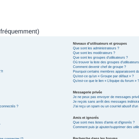
s fréquemment)
Niveaux d’utilisateurs et groupes
Que sont les administrateurs ?
Que sont les modérateurs ?
Que sont les groupes d’utilisateurs ?
Où trouver la liste des groupes d’utilisateur
Comment devenir chef de groupe ?
 ?!
Pourquoi certains membres apparaissent dan
Qu’est-ce qu’un « Groupe par défaut » ?
Qu’est-ce que le lien « L’équipe du forum » 
Messagerie privée
Je ne peux pas envoyer de messages privé
Je reçois sans arrêt des messages indésira
 connectés ?
J’ai reçu un spam ou un courriel abusif d’u
Amis et ignorés
Que sont mes listes d’amis et d’ignorés ?
?
Comment puis-je ajouter/supprimer des utilis
Recherche dans les forums
e connecter !?