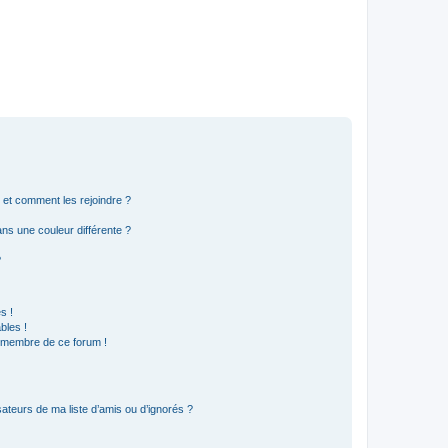
s et comment les rejoindre ?
s une couleur différente ?
?
s !
bles !
n membre de ce forum !
ateurs de ma liste d’amis ou d’ignorés ?