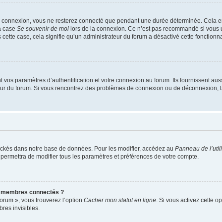
e connexion, vous ne resterez connecté que pendant une durée déterminée. Cela em
la case
Se souvenir de moi
lors de la connexion. Ce n’est pas recommandé si vous u
s cette case, cela signifie qu’un administrateur du forum a désactivé cette fonctionna
os paramètres d’authentification et votre connexion au forum. Ils fournissent aussi
teur du forum. Si vous rencontrez des problèmes de connexion ou de déconnexion, l
ockés dans notre base de données. Pour les modifier, accédez au
Panneau de l’util
 permettra de modifier tous les paramètres et préférences de votre compte.
s membres connectés ?
forum », vous trouverez l’option
Cacher mon statut en ligne
. Si vous activez cette o
es invisibles.