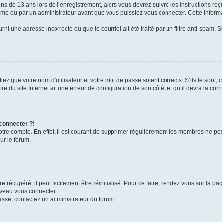
ins de 13 ans lors de l’enregistrement, alors vous devrez suivre les instructions r
me ou par un administrateur avant que vous puissiez vous connecter. Cette informat
rni une adresse incorrecte ou que le courriel ait été traité par un filtre anti-spam. S
iez que votre nom d’utilisateur et votre mot de passe soient corrects. S’ils le sont,
e du site Internet ait une erreur de configuration de son côté, et qu’il devra la corri
 connecter ?!
votre compte. En effet, il est courant de supprimer régulièrement les membres ne pos
ur le forum.
 récupéré, il peut facilement être réinitialisé. Pour ce faire, rendez vous sur la p
uveau vous connecter.
passe, contactez un administrateur du forum.