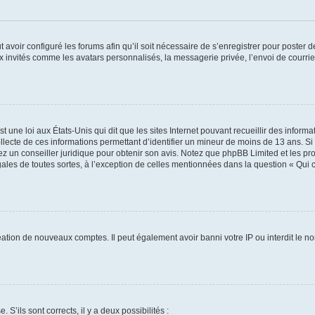
t avoir configuré les forums afin qu’il soit nécessaire de s’enregistrer pour poster
x invités comme les avatars personnalisés, la messagerie privée, l’envoi de courri
t une loi aux États-Unis qui dit que les sites Internet pouvant recueillir des infor
ollecte de ces informations permettant d’identifier un mineur de moins de 13 ans. S
tez un conseiller juridique pour obtenir son avis. Notez que phpBB Limited et les pr
gales de toutes sortes, à l’exception de celles mentionnées dans la question « Qui
réation de nouveaux comptes. Il peut également avoir banni votre IP ou interdit le no
 S’ils sont corrects, il y a deux possibilités :