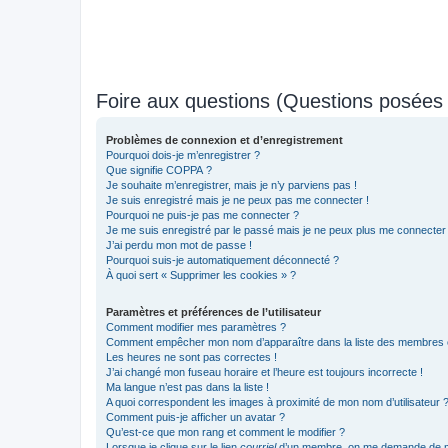
Foire aux questions (Questions posée
Problèmes de connexion et d’enregistrement
Pourquoi dois-je m’enregistrer ?
Que signifie COPPA ?
Je souhaite m’enregistrer, mais je n’y parviens pas !
Je suis enregistré mais je ne peux pas me connecter !
Pourquoi ne puis-je pas me connecter ?
Je me suis enregistré par le passé mais je ne peux plus me connecter
J’ai perdu mon mot de passe !
Pourquoi suis-je automatiquement déconnecté ?
À quoi sert « Supprimer les cookies » ?
Paramètres et préférences de l’utilisateur
Comment modifier mes paramètres ?
Comment empêcher mon nom d’apparaître dans la liste des membres
Les heures ne sont pas correctes !
J’ai changé mon fuseau horaire et l’heure est toujours incorrecte !
Ma langue n’est pas dans la liste !
A quoi correspondent les images à proximité de mon nom d’utilisateur 
Comment puis-je afficher un avatar ?
Qu’est-ce que mon rang et comment le modifier ?
Lorsque je clique sur le lien
courriel
d’un membre, on me demande de m