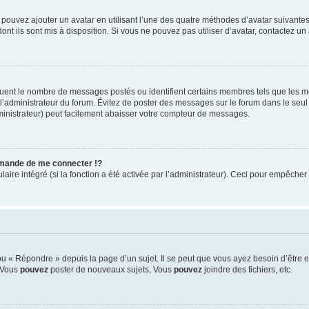
s pouvez ajouter un avatar en utilisant l’une des quatre méthodes d’avatar suivantes 
ont ils sont mis à disposition. Si vous ne pouvez pas utiliser d’avatar, contactez un
iquent le nombre de messages postés ou identifient certains membres tels que les 
ar l’administrateur du forum. Évitez de poster des messages sur le forum dans le seu
ministrateur) peut facilement abaisser votre compteur de messages.
mande de me connecter !?
re intégré (si la fonction a été activée par l’administrateur). Ceci pour empêcher l’u
 « Répondre » depuis la page d’un sujet. Il se peut que vous ayez besoin d’être e
: Vous
pouvez
poster de nouveaux sujets, Vous
pouvez
joindre des fichiers, etc.