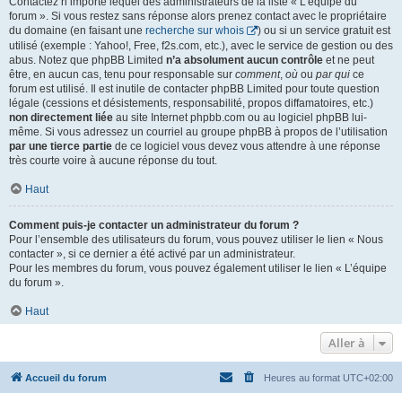
Contactez n’importe lequel des administrateurs de la liste « L’équipe du
forum ». Si vous restez sans réponse alors prenez contact avec le propriétaire
du domaine (en faisant une
recherche sur whois
) ou si un service gratuit est
utilisé (exemple : Yahoo!, Free, f2s.com, etc.), avec le service de gestion ou des
abus. Notez que phpBB Limited
n’a absolument aucun contrôle
et ne peut
être, en aucun cas, tenu pour responsable sur
comment
,
où
ou
par qui
ce
forum est utilisé. Il est inutile de contacter phpBB Limited pour toute question
légale (cessions et désistements, responsabilité, propos diffamatoires, etc.)
non directement liée
au site Internet phpbb.com ou au logiciel phpBB lui-
même. Si vous adressez un courriel au groupe phpBB à propos de l’utilisation
par une tierce partie
de ce logiciel vous devez vous attendre à une réponse
très courte voire à aucune réponse du tout.
Haut
Comment puis-je contacter un administrateur du forum ?
Pour l’ensemble des utilisateurs du forum, vous pouvez utiliser le lien « Nous
contacter », si ce dernier a été activé par un administrateur.
Pour les membres du forum, vous pouvez également utiliser le lien « L’équipe
du forum ».
Haut
Aller à
Accueil du forum
Heures au format
UTC+02:00