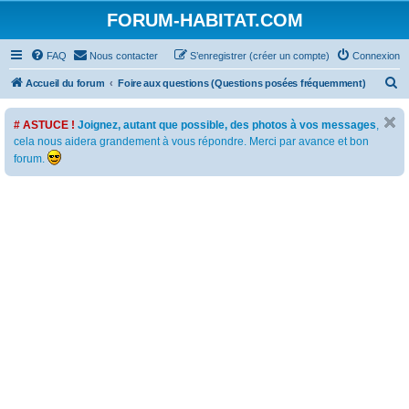
FORUM-HABITAT.COM
FAQ
Nous contacter
S’enregistrer (créer un compte)
Connexion
R
Accueil du forum
Foire aux questions (Questions posées fréquemment)
e
# ASTUCE !
Joignez, autant que possible, des photos à vos messages
,
c
cela nous aidera grandement à vous répondre. Merci par avance et bon
h
forum.
e
r
c
h
e
r