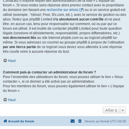
Contactez n’importe lequel des administrateurs de la liste « L’équipe du
forum ». Si vous restez sans réponse alors prenez contact avec le propriétaire
du domaine (en faisant une
recherche sur whois
) ou si un service gratuit est
utilisé (exemple : Yahoo!, Free, f2s.com, etc.), avec le service de gestion ou des
abus. Notez que phpBB Limited
n’a absolument aucun contrôle
et ne peut
être, en aucun cas, tenu pour responsable sur
comment
,
où
ou
par qui
ce
forum est utilisé. Il est inutile de contacter phpBB Limited pour toute question
légale (cessions et désistements, responsabilité, propos diffamatoires, etc.)
non directement liée
au site Internet phpbb.com ou au logiciel phpBB lui-
même. Si vous adressez un courriel au groupe phpBB à propos de l’utilisation
par une tierce partie
de ce logiciel vous devez vous attendre à une réponse
très courte voire à aucune réponse du tout.
Haut
Comment puis-je contacter un administrateur du forum ?
Pour l’ensemble des utilisateurs du forum, vous pouvez utiliser le lien « Nous
contacter », si ce dernier a été activé par un administrateur.
Pour les membres du forum, vous pouvez également utiliser le lien « L’équipe
du forum ».
Haut
Aller à
Accueil du forum
Heures au format
UTC+02:00