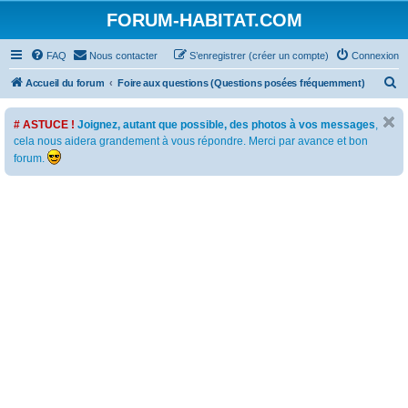
FORUM-HABITAT.COM
FAQ
Nous contacter
S’enregistrer (créer un compte)
Connexion
R
Accueil du forum
Foire aux questions (Questions posées fréquemment)
e
# ASTUCE !
Joignez, autant que possible, des photos à vos messages
,
c
cela nous aidera grandement à vous répondre. Merci par avance et bon
h
forum.
e
r
c
h
e
r