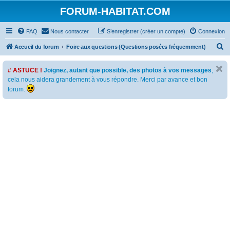
FORUM-HABITAT.COM
FAQ
Nous contacter
S’enregistrer (créer un compte)
Connexion
R
Accueil du forum
Foire aux questions (Questions posées fréquemment)
e
# ASTUCE !
Joignez, autant que possible, des photos à vos messages
,
c
cela nous aidera grandement à vous répondre. Merci par avance et bon
h
forum.
e
r
c
h
e
r