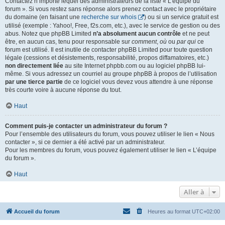
Contactez n’importe lequel des administrateurs de la liste « L’équipe du
forum ». Si vous restez sans réponse alors prenez contact avec le propriétaire
du domaine (en faisant une
recherche sur whois
) ou si un service gratuit est
utilisé (exemple : Yahoo!, Free, f2s.com, etc.), avec le service de gestion ou des
abus. Notez que phpBB Limited
n’a absolument aucun contrôle
et ne peut
être, en aucun cas, tenu pour responsable sur
comment
,
où
ou
par qui
ce
forum est utilisé. Il est inutile de contacter phpBB Limited pour toute question
légale (cessions et désistements, responsabilité, propos diffamatoires, etc.)
non directement liée
au site Internet phpbb.com ou au logiciel phpBB lui-
même. Si vous adressez un courriel au groupe phpBB à propos de l’utilisation
par une tierce partie
de ce logiciel vous devez vous attendre à une réponse
très courte voire à aucune réponse du tout.
Haut
Comment puis-je contacter un administrateur du forum ?
Pour l’ensemble des utilisateurs du forum, vous pouvez utiliser le lien « Nous
contacter », si ce dernier a été activé par un administrateur.
Pour les membres du forum, vous pouvez également utiliser le lien « L’équipe
du forum ».
Haut
Aller à
Accueil du forum
Heures au format
UTC+02:00