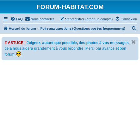
FORUM-HABITAT.COM
FAQ
Nous contacter
S’enregistrer (créer un compte)
Connexion
R
Accueil du forum
Foire aux questions (Questions posées fréquemment)
e
# ASTUCE !
Joignez, autant que possible, des photos à vos messages
,
c
cela nous aidera grandement à vous répondre. Merci par avance et bon
h
forum.
e
r
c
h
e
r