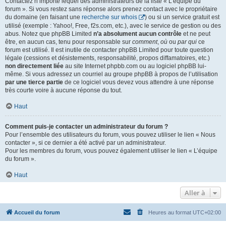
Contactez n’importe lequel des administrateurs de la liste « L’équipe du
forum ». Si vous restez sans réponse alors prenez contact avec le propriétaire
du domaine (en faisant une
recherche sur whois
) ou si un service gratuit est
utilisé (exemple : Yahoo!, Free, f2s.com, etc.), avec le service de gestion ou des
abus. Notez que phpBB Limited
n’a absolument aucun contrôle
et ne peut
être, en aucun cas, tenu pour responsable sur
comment
,
où
ou
par qui
ce
forum est utilisé. Il est inutile de contacter phpBB Limited pour toute question
légale (cessions et désistements, responsabilité, propos diffamatoires, etc.)
non directement liée
au site Internet phpbb.com ou au logiciel phpBB lui-
même. Si vous adressez un courriel au groupe phpBB à propos de l’utilisation
par une tierce partie
de ce logiciel vous devez vous attendre à une réponse
très courte voire à aucune réponse du tout.
Haut
Comment puis-je contacter un administrateur du forum ?
Pour l’ensemble des utilisateurs du forum, vous pouvez utiliser le lien « Nous
contacter », si ce dernier a été activé par un administrateur.
Pour les membres du forum, vous pouvez également utiliser le lien « L’équipe
du forum ».
Haut
Aller à
Accueil du forum
Heures au format
UTC+02:00