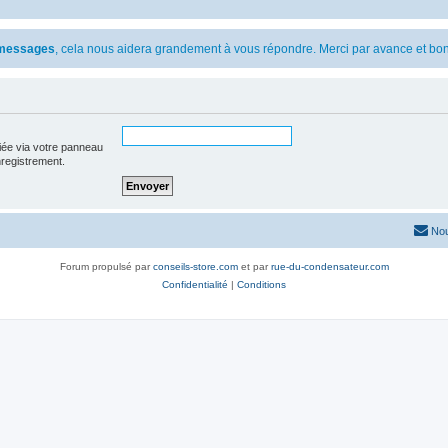
s messages
, cela nous aidera grandement à vous répondre. Merci par avance et bon
iée via votre panneau
enregistrement.
Nou
Forum propulsé par
conseils-store.com
et par
rue-du-condensateur.com
Confidentialité
|
Conditions