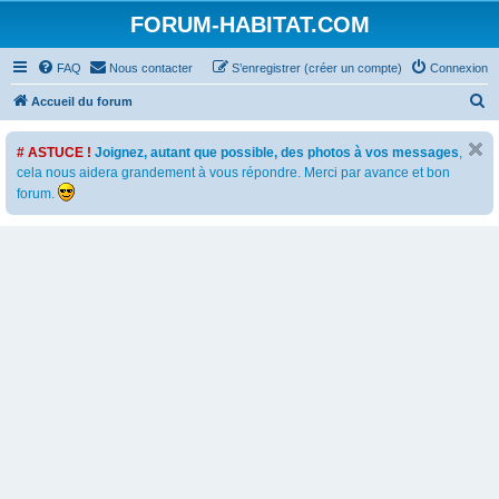
FORUM-HABITAT.COM
FAQ
Nous contacter
S’enregistrer (créer un compte)
Connexion
R
Accueil du forum
e
# ASTUCE !
Joignez, autant que possible, des photos à vos messages
,
c
cela nous aidera grandement à vous répondre. Merci par avance et bon
h
forum.
e
r
c
h
e
r