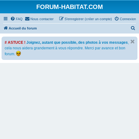
FORUM-HABITAT.COM
FAQ
Nous contacter
S’enregistrer (créer un compte)
Connexion
R
Accueil du forum
e
# ASTUCE !
Joignez, autant que possible, des photos à vos messages
,
c
cela nous aidera grandement à vous répondre. Merci par avance et bon
h
forum.
e
r
c
h
e
r