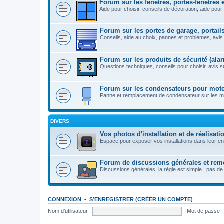
Forum sur les fenêtres, portes-fenêtres 
Aide pour choisir, conseils de décoration, aide pour 
Forum sur les portes de garage, portails
Conseils, aide au choix, pannes et problèmes, avis 
Forum sur les produits de sécurité (alarm
Questions techniques, conseils pour choisir, avis su
Forum sur les condensateurs pour moteu
Panne et remplacement de condensateur sur les mot
DIVERS
Vos photos d'installation et de réalisati
Espace pour exposer vos installations dans leur e
Forum de discussions générales et rem
Discussions générales, la règle est simple : pas de
CONNEXION
•
S’ENREGISTRER (CRÉER UN COMPTE)
Nom d’utilisateur :
Mot de passe :