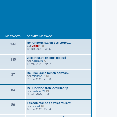
MESSAGES
DERNIER MESSAGE
Re: Uniformisation des stores…
344
V
par
admin
o
18 juin 2026, 23:06
i
r
volet roulant en bois bloqué …
l
385
V
par
sergio40
e
o
13 mai 2026, 09:07
d
i
e
r
r
Re: Trou dans toit en polycar…
l
n
37
V
par
Michelle13
e
i
o
09 mai 2025, 21:50
d
e
i
e
r
r
r
m
Re: Cherche store occultant p…
l
n
e
53
V
par
Ludivine21
e
i
s
o
08 juil. 2025, 18:40
d
e
s
i
e
r
a
r
r
m
g
Télécommande de volet roulant…
l
n
86
e
e
V
par
ccciolll
e
i
s
o
16 mai 2026, 15:54
d
e
s
i
e
r
a
r
r
m