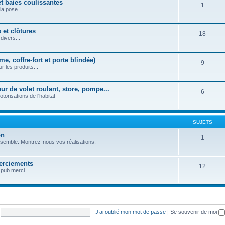
et baies coulissantes
1
la pose...
 et clôtures
18
divers...
e, coffre-fort et porte blindée)
9
r les produits...
r de volet roulant, store, pompe...
6
orisations de l'habitat
SUJETS
on
1
nsemble. Montrez-nous vos réalisations.
erciements
12
 pub merci.
J’ai oublié mon mot de passe
|
Se souvenir de moi