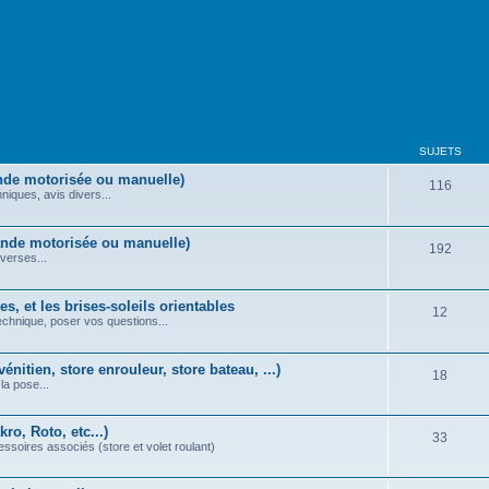
SUJETS
nde motorisée ou manuelle)
116
iques, avis divers...
ande motorisée ou manuelle)
192
verses...
s, et les brises-soleils orientables
12
echnique, poser vos questions...
énitien, store enrouleur, store bateau, ...)
18
la pose...
ro, Roto, etc...)
33
essoires associés (store et volet roulant)