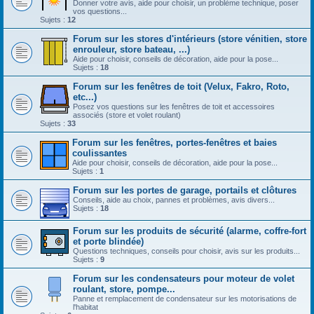
Donner votre avis, aide pour choisir, un problème technique, poser
vos questions...
Sujets :
12
Forum sur les stores d'intérieurs (store vénitien, store
enrouleur, store bateau, ...)
Aide pour choisir, conseils de décoration, aide pour la pose...
Sujets :
18
Forum sur les fenêtres de toit (Velux, Fakro, Roto,
etc...)
Posez vos questions sur les fenêtres de toit et accessoires
associés (store et volet roulant)
Sujets :
33
Forum sur les fenêtres, portes-fenêtres et baies
coulissantes
Aide pour choisir, conseils de décoration, aide pour la pose...
Sujets :
1
Forum sur les portes de garage, portails et clôtures
Conseils, aide au choix, pannes et problèmes, avis divers...
Sujets :
18
Forum sur les produits de sécurité (alarme, coffre-fort
et porte blindée)
Questions techniques, conseils pour choisir, avis sur les produits...
Sujets :
9
Forum sur les condensateurs pour moteur de volet
roulant, store, pompe...
Panne et remplacement de condensateur sur les motorisations de
l'habitat