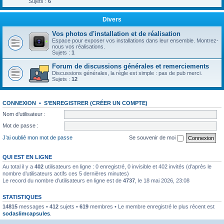
Sujets :
6
Divers
Vos photos d'installation et de réalisation
Espace pour exposer vos installations dans leur ensemble. Montrez-
nous vos réalisations.
Sujets :
1
Forum de discussions générales et remerciements
Discussions générales, la règle est simple : pas de pub merci.
Sujets :
12
CONNEXION
•
S’ENREGISTRER (CRÉER UN COMPTE)
Nom d’utilisateur :
Mot de passe :
J’ai oublié mon mot de passe
Se souvenir de moi
QUI EST EN LIGNE
Au total il y a
402
utilisateurs en ligne : 0 enregistré, 0 invisible et 402 invités (d’après le
nombre d’utilisateurs actifs ces 5 dernières minutes)
Le record du nombre d’utilisateurs en ligne est de
4737
, le 18 mai 2026, 23:08
STATISTIQUES
14815
messages •
412
sujets •
619
membres • Le membre enregistré le plus récent est
sodaslimcapsules
.