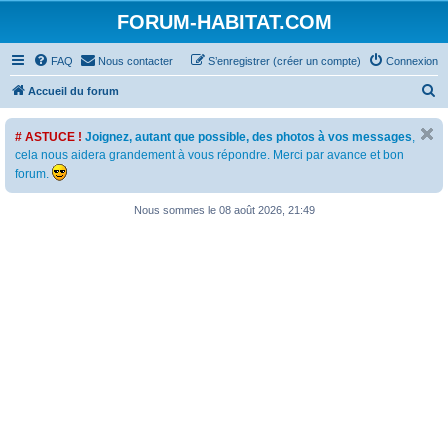
FORUM-HABITAT.COM
FAQ
Nous contacter
S’enregistrer (créer un compte)
Connexion
R
Accueil du forum
e
# ASTUCE !
Joignez, autant que possible, des photos à vos messages
,
c
cela nous aidera grandement à vous répondre. Merci par avance et bon
h
forum.
e
Nous sommes le 08 août 2026, 21:49
r
c
h
e
r