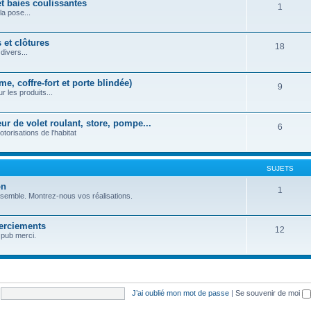
et baies coulissantes
1
la pose...
 et clôtures
18
divers...
e, coffre-fort et porte blindée)
9
r les produits...
r de volet roulant, store, pompe...
6
orisations de l'habitat
SUJETS
on
1
nsemble. Montrez-nous vos réalisations.
erciements
12
 pub merci.
J’ai oublié mon mot de passe
|
Se souvenir de moi