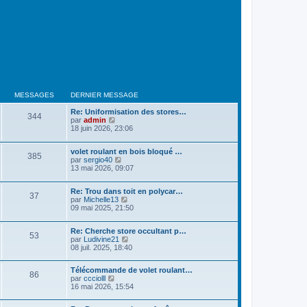
MESSAGES
DERNIER MESSAGE
Re: Uniformisation des stores…
344
V
par
admin
o
18 juin 2026, 23:06
i
r
volet roulant en bois bloqué …
l
385
V
par
sergio40
e
o
13 mai 2026, 09:07
d
i
e
r
r
Re: Trou dans toit en polycar…
l
n
37
V
par
Michelle13
e
i
o
09 mai 2025, 21:50
d
e
i
e
r
r
r
m
Re: Cherche store occultant p…
l
n
e
53
V
par
Ludivine21
e
i
s
o
08 juil. 2025, 18:40
d
e
s
i
e
r
a
r
r
m
g
Télécommande de volet roulant…
l
n
86
e
e
V
par
ccciolll
e
i
s
o
16 mai 2026, 15:54
d
e
s
i
e
r
a
r
r
m