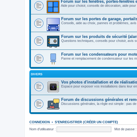
Forum sur les fenêtres, portes-fenêtres 
Aide pour choisir, conseils de décoration, aide pour 
Forum sur les portes de garage, portails
Conseils, aide au choix, pannes et problèmes, avis 
Forum sur les produits de sécurité (alarm
Questions techniques, conseils pour choisir, avis su
Forum sur les condensateurs pour moteu
Panne et remplacement de condensateur sur les mot
DIVERS
Vos photos d'installation et de réalisati
Espace pour exposer vos installations dans leur e
Forum de discussions générales et rem
Discussions générales, la règle est simple : pas de
CONNEXION
•
S’ENREGISTRER (CRÉER UN COMPTE)
Nom d’utilisateur :
Mot de passe :