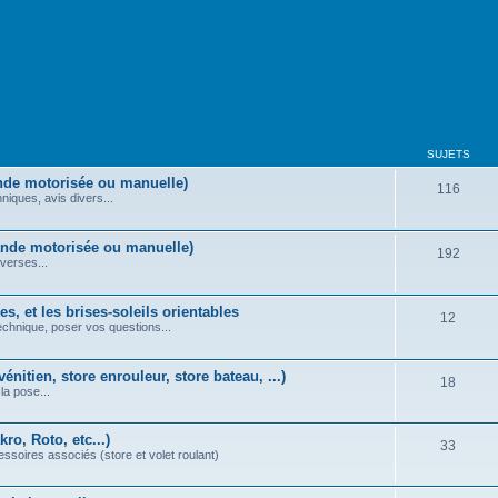
SUJETS
nde motorisée ou manuelle)
116
iques, avis divers...
ande motorisée ou manuelle)
192
verses...
s, et les brises-soleils orientables
12
echnique, poser vos questions...
énitien, store enrouleur, store bateau, ...)
18
la pose...
ro, Roto, etc...)
33
essoires associés (store et volet roulant)