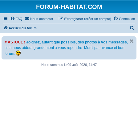
FORUM-HABITAT.COM
FAQ
Nous contacter
S’enregistrer (créer un compte)
Connexion
R
Accueil du forum
e
# ASTUCE !
Joignez, autant que possible, des photos à vos messages
,
c
cela nous aidera grandement à vous répondre. Merci par avance et bon
h
forum.
e
Nous sommes le 09 août 2026, 11:47
r
c
h
e
r