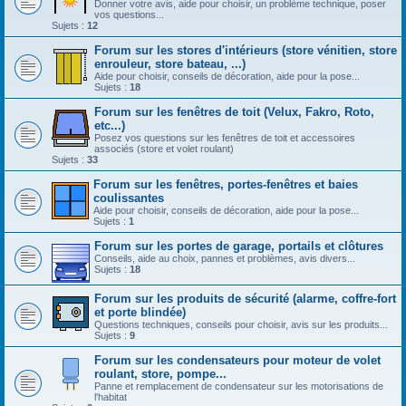
Donner votre avis, aide pour choisir, un problème technique, poser
vos questions...
Sujets :
12
Forum sur les stores d'intérieurs (store vénitien, store
enrouleur, store bateau, ...)
Aide pour choisir, conseils de décoration, aide pour la pose...
Sujets :
18
Forum sur les fenêtres de toit (Velux, Fakro, Roto,
etc...)
Posez vos questions sur les fenêtres de toit et accessoires
associés (store et volet roulant)
Sujets :
33
Forum sur les fenêtres, portes-fenêtres et baies
coulissantes
Aide pour choisir, conseils de décoration, aide pour la pose...
Sujets :
1
Forum sur les portes de garage, portails et clôtures
Conseils, aide au choix, pannes et problèmes, avis divers...
Sujets :
18
Forum sur les produits de sécurité (alarme, coffre-fort
et porte blindée)
Questions techniques, conseils pour choisir, avis sur les produits...
Sujets :
9
Forum sur les condensateurs pour moteur de volet
roulant, store, pompe...
Panne et remplacement de condensateur sur les motorisations de
l'habitat