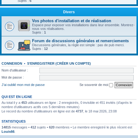
Sujets :
6
Divers
Vos photos d'installation et de réalisation
Espace pour exposer vos installations dans leur ensemble. Montrez-
nous vos réalisations.
Sujets :
1
Forum de discussions générales et remerciements
Discussions générales, la règle est simple : pas de pub merci.
Sujets :
12
CONNEXION
•
S’ENREGISTRER (CRÉER UN COMPTE)
Nom d’utilisateur :
Mot de passe :
J’ai oublié mon mot de passe
Se souvenir de moi
QUI EST EN LIGNE
Au total il y a
453
utilisateurs en ligne : 2 enregistrés, 0 invisible et 451 invités (d’après le
nombre d’utilisateurs actifs ces 5 dernières minutes)
Le record du nombre d’utilisateurs en ligne est de
4737
, le 18 mai 2026, 23:08
STATISTIQUES
14815
messages •
412
sujets •
620
membres • Le membre enregistré le plus récent est
Louis66
.