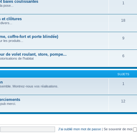
et baies coulissantes
1
la pose...
 et clôtures
18
divers...
e, coffre-fort et porte blindée)
9
r les produits...
r de volet roulant, store, pompe...
6
orisations de l'habitat
SUJETS
on
1
nsemble. Montrez-nous vos réalisations.
erciements
12
 pub merci.
J’ai oublié mon mot de passe
|
Se souvenir de moi