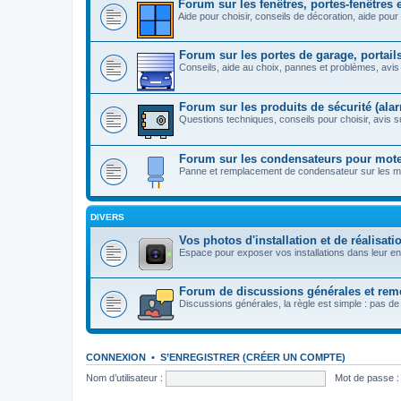
Forum sur les fenêtres, portes-fenêtres 
Aide pour choisir, conseils de décoration, aide pour 
Forum sur les portes de garage, portails
Conseils, aide au choix, pannes et problèmes, avis 
Forum sur les produits de sécurité (alarm
Questions techniques, conseils pour choisir, avis su
Forum sur les condensateurs pour moteu
Panne et remplacement de condensateur sur les mot
DIVERS
Vos photos d'installation et de réalisati
Espace pour exposer vos installations dans leur e
Forum de discussions générales et rem
Discussions générales, la règle est simple : pas de
CONNEXION
•
S’ENREGISTRER (CRÉER UN COMPTE)
Nom d’utilisateur :
Mot de passe :