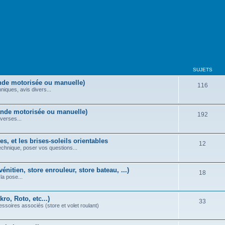
SUJETS
nde motorisée ou manuelle)
116
iques, avis divers...
ande motorisée ou manuelle)
192
verses...
s, et les brises-soleils orientables
12
echnique, poser vos questions...
énitien, store enrouleur, store bateau, ...)
18
la pose...
ro, Roto, etc...)
33
essoires associés (store et volet roulant)