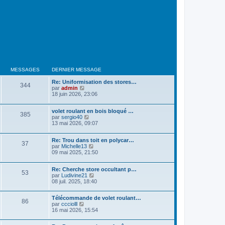
MESSAGES
DERNIER MESSAGE
Re: Uniformisation des stores…
344
V
par
admin
o
18 juin 2026, 23:06
i
r
volet roulant en bois bloqué …
l
385
V
par
sergio40
e
o
13 mai 2026, 09:07
d
i
e
r
r
Re: Trou dans toit en polycar…
l
n
37
V
par
Michelle13
e
i
o
09 mai 2025, 21:50
d
e
i
e
r
r
r
m
Re: Cherche store occultant p…
l
n
e
53
V
par
Ludivine21
e
i
s
o
08 juil. 2025, 18:40
d
e
s
i
e
r
a
r
r
m
g
Télécommande de volet roulant…
l
n
86
e
e
V
par
ccciolll
e
i
s
o
16 mai 2026, 15:54
d
e
s
i
e
r
a
r
r
m