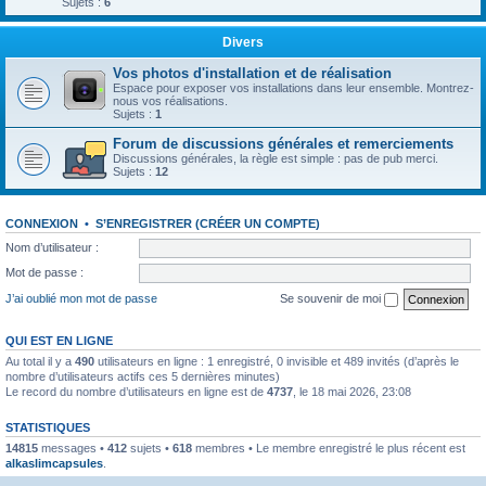
Sujets :
6
Divers
Vos photos d'installation et de réalisation
Espace pour exposer vos installations dans leur ensemble. Montrez-
nous vos réalisations.
Sujets :
1
Forum de discussions générales et remerciements
Discussions générales, la règle est simple : pas de pub merci.
Sujets :
12
CONNEXION
•
S’ENREGISTRER (CRÉER UN COMPTE)
Nom d’utilisateur :
Mot de passe :
J’ai oublié mon mot de passe
Se souvenir de moi
QUI EST EN LIGNE
Au total il y a
490
utilisateurs en ligne : 1 enregistré, 0 invisible et 489 invités (d’après le
nombre d’utilisateurs actifs ces 5 dernières minutes)
Le record du nombre d’utilisateurs en ligne est de
4737
, le 18 mai 2026, 23:08
STATISTIQUES
14815
messages •
412
sujets •
618
membres • Le membre enregistré le plus récent est
alkaslimcapsules
.