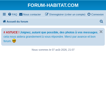
FORUM-HABITAT.COM
FAQ
Nous contacter
S’enregistrer (créer un compte)
Connexion
R
Accueil du forum
e
# ASTUCE !
Joignez, autant que possible, des photos à vos messages
,
c
cela nous aidera grandement à vous répondre. Merci par avance et bon
h
forum.
e
Nous sommes le 07 août 2026, 21:07
r
c
h
e
r