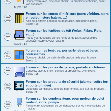
Donner votre avis, aide pour choisir, un problème technique, poser
vos questions...
Sujets :
12
Forum sur les stores d'intérieurs (store vénitien, store
enrouleur, store bateau, ...)
Aide pour choisir, conseils de décoration, aide pour la pose...
Sujets :
18
Forum sur les fenêtres de toit (Velux, Fakro, Roto,
etc...)
Posez vos questions sur les fenêtres de toit et accessoires
associés (store et volet roulant)
Sujets :
33
Forum sur les fenêtres, portes-fenêtres et baies
coulissantes
Aide pour choisir, conseils de décoration, aide pour la pose...
Sujets :
1
Forum sur les portes de garage, portails et clôtures
Conseils, aide au choix, pannes et problèmes, avis divers...
Sujets :
18
Forum sur les produits de sécurité (alarme, coffre-fort
et porte blindée)
Questions techniques, conseils pour choisir, avis sur les produits...
Sujets :
9
Forum sur les condensateurs pour moteur de volet
roulant, store, pompe...
Panne et remplacement de condensateur sur les motorisations de
l'habitat