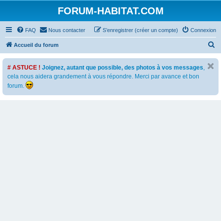
FORUM-HABITAT.COM
FAQ
Nous contacter
S’enregistrer (créer un compte)
Connexion
R
Accueil du forum
e
# ASTUCE !
Joignez, autant que possible, des photos à vos messages
,
c
cela nous aidera grandement à vous répondre. Merci par avance et bon
h
forum.
e
r
c
h
e
r