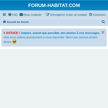
FORUM-HABITAT.COM
FAQ
Nous contacter
S’enregistrer (créer un compte)
Connexion
R
Accueil du forum
e
# ASTUCE !
Joignez, autant que possible, des photos à vos messages
,
c
cela nous aidera grandement à vous répondre. Merci par avance et bon
h
forum.
e
r
c
h
e
r