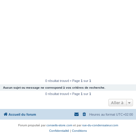
0 résultat trouvé • Page
1
sur
1
Aucun sujet ou message ne correspond à vos critères de recherche.
0 résultat trouvé • Page
1
sur
1
Aller à
Accueil du forum
Heures au format
UTC+02:00
Forum propulsé par
conseils-store.com
et par
rue-du-condensateur.com
Confidentialité
|
Conditions