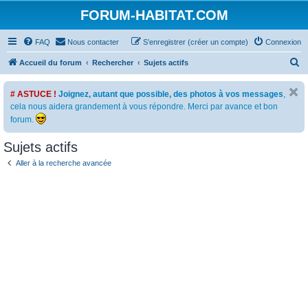
FORUM-HABITAT.COM
FAQ
Nous contacter
S’enregistrer (créer un compte)
Connexion
R
Accueil du forum
Rechercher
Sujets actifs
e
# ASTUCE !
Joignez, autant que possible, des photos à vos messages
,
c
cela nous aidera grandement à vous répondre. Merci par avance et bon
h
forum.
e
Sujets actifs
r
c
Aller à la recherche avancée
h
e
r