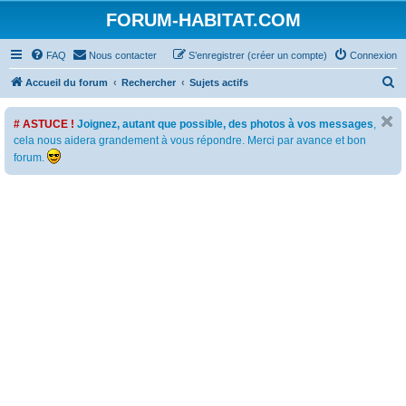
FORUM-HABITAT.COM
FAQ
Nous contacter
S’enregistrer (créer un compte)
Connexion
R
Accueil du forum
Rechercher
Sujets actifs
e
# ASTUCE !
Joignez, autant que possible, des photos à vos messages
,
c
cela nous aidera grandement à vous répondre. Merci par avance et bon
h
forum.
e
r
c
h
e
r