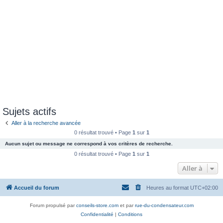
Sujets actifs
Aller à la recherche avancée
0 résultat trouvé • Page
1
sur
1
Aucun sujet ou message ne correspond à vos critères de recherche.
0 résultat trouvé • Page
1
sur
1
Aller à
Accueil du forum
Heures au format
UTC+02:00
Forum propulsé par
conseils-store.com
et par
rue-du-condensateur.com
Confidentialité
|
Conditions