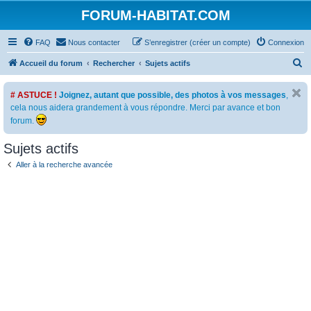
FORUM-HABITAT.COM
FAQ
Nous contacter
S’enregistrer (créer un compte)
Connexion
R
Accueil du forum
Rechercher
Sujets actifs
e
# ASTUCE !
Joignez, autant que possible, des photos à vos messages
,
c
cela nous aidera grandement à vous répondre. Merci par avance et bon
h
forum.
e
Sujets actifs
r
c
Aller à la recherche avancée
h
e
r