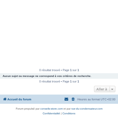
0 résultat trouvé • Page
1
sur
1
Aucun sujet ou message ne correspond à vos critères de recherche.
0 résultat trouvé • Page
1
sur
1
Aller à
Accueil du forum
Heures au format
UTC+02:00
Forum propulsé par
conseils-store.com
et par
rue-du-condensateur.com
Confidentialité
|
Conditions