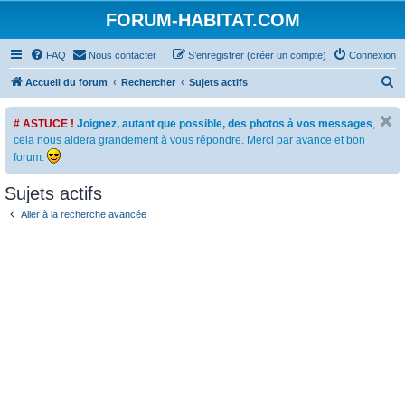
FORUM-HABITAT.COM
FAQ
Nous contacter
S’enregistrer (créer un compte)
Connexion
R
Accueil du forum
Rechercher
Sujets actifs
e
# ASTUCE !
Joignez, autant que possible, des photos à vos messages
,
c
cela nous aidera grandement à vous répondre. Merci par avance et bon
h
forum.
e
Sujets actifs
r
c
Aller à la recherche avancée
h
e
r