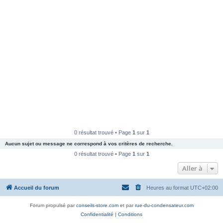
0 résultat trouvé • Page
1
sur
1
Aucun sujet ou message ne correspond à vos critères de recherche.
0 résultat trouvé • Page
1
sur
1
Aller à
Accueil du forum
Heures au format
UTC+02:00
Forum propulsé par
conseils-store.com
et par
rue-du-condensateur.com
Confidentialité
|
Conditions