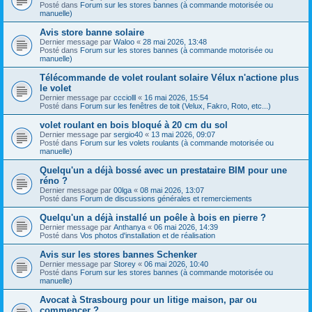
Posté dans
Forum sur les stores bannes (à commande motorisée ou
manuelle)
Avis store banne solaire
Dernier message par
Waloo
«
28 mai 2026, 13:48
Posté dans
Forum sur les stores bannes (à commande motorisée ou
manuelle)
Télécommande de volet roulant solaire Vélux n'actione plus
le volet
Dernier message par
ccciolll
«
16 mai 2026, 15:54
Posté dans
Forum sur les fenêtres de toit (Velux, Fakro, Roto, etc...)
volet roulant en bois bloqué à 20 cm du sol
Dernier message par
sergio40
«
13 mai 2026, 09:07
Posté dans
Forum sur les volets roulants (à commande motorisée ou
manuelle)
Quelqu'un a déjà bossé avec un prestataire BIM pour une
réno ?
Dernier message par
00lga
«
08 mai 2026, 13:07
Posté dans
Forum de discussions générales et remerciements
Quelqu'un a déjà installé un poêle à bois en pierre ?
Dernier message par
Anthanya
«
06 mai 2026, 14:39
Posté dans
Vos photos d'installation et de réalisation
Avis sur les stores bannes Schenker
Dernier message par
Storey
«
06 mai 2026, 10:40
Posté dans
Forum sur les stores bannes (à commande motorisée ou
manuelle)
Avocat à Strasbourg pour un litige maison, par ou
commencer ?