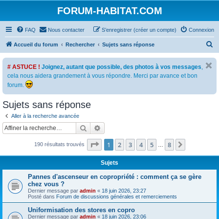
FORUM-HABITAT.COM
FAQ
Nous contacter
S’enregistrer (créer un compte)
Connexion
R
Accueil du forum
Rechercher
Sujets sans réponse
e
# ASTUCE !
Joignez, autant que possible, des photos à vos messages
,
c
cela nous aidera grandement à vous répondre. Merci par avance et bon
h
forum.
e
Sujets sans réponse
r
c
Aller à la recherche avancée
Rechercher
Recherche avancée
h
e
Page
1
sur
8
1
2
3
4
5
8
Suivante
190 résultats trouvés
…
r
Sujets
Pannes d'ascenseur en copropriété : comment ça se gère
chez vous ?
Dernier message par
admin
«
18 juin 2026, 23:27
Posté dans
Forum de discussions générales et remerciements
Uniformisation des stores en copro
Dernier message par
admin
«
18 juin 2026, 23:06