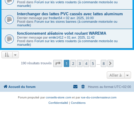
Posté dans
Forum sur les volets roulants (à commande motorisée ou
manuelle)
Interchanger des lattes PVC cassés avec lattes aluminum
Dernier message par
fredlan54
«
02 avr. 2025, 16:00
Posté dans
Forum sur les stores bannes (à commande motorisée ou
manuelle)
fonctionnement aléatoire volet roulant WAREMA
Dernier message par
emile1412
«
01 avr. 2025, 11:42
Posté dans
Forum sur les volets roulants (à commande motorisée ou
manuelle)
Page
1
sur
8
1
2
3
4
5
8
Suivante
190 résultats trouvés
…
Aller à
Accueil du forum
Heures au format
UTC+02:00
Forum propulsé par
conseils-store.com
et par
rue-du-condensateur.com
Confidentialité
|
Conditions