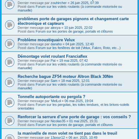
Dernier message par
zouhircher
«
26 juin 2025, 07:39
Posté dans
Forum sur les volets roulants (à commande motorisée ou
manuelle)
problèmes porte de garages pignons et changement carte
électronique et capteurs
Dernier message par
alexya
«
10 juin 2025, 22:02
Posté dans
Forum sur les portes de garage, portails et clôtures
Problème moustiquaire Velux
Dernier message par
danaho
«
04 juin 2025, 12:40
Posté dans
Forum sur les fenêtres de toit (Velux, Fakro, Roto, etc...)
Démontage volet roulant Franciaflex
Dernier message par
Pat
«
19 mai 2025, 07:42
Posté dans
Forum sur les volets roulants (à commande motorisée ou
manuelle)
Recherche bague ZF54 moteur Altron Black 30Nm
Dernier message par
Sam
«
18 mai 2025, 12:01
Posté dans
Forum sur les volets roulants (à commande motorisée ou
manuelle)
Tonnelle autoportante ou pergola ?
Dernier message par
'MelLol
«
06 mai 2025, 19:04
Posté dans
Forum sur les pergolas, les toiles tendues, et les brises-soleils
orientables
Renforcer la serrure d’une porte de garage : vos conseils ?
Dernier message par
Nicolas35
«
01 mai 2025, 15:31
Posté dans
Forum sur les portes de garage, portails et clôtures
la manivelle de mon volet ne tient pas dans le treuil
Dernier message par
13pour12
«
06 avr. 2025, 10:49