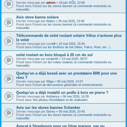
Dernier message par
admin
«
18 juin 2026, 23:06
Posté dans
Forum sur les stores bannes (à commande motorisée ou
manuelle)
Avis store banne solaire
Dernier message par
Waloo
«
28 mai 2026, 13:48
Posté dans
Forum sur les stores bannes (à commande motorisée ou
manuelle)
Télécommande de volet roulant solaire Vélux n'actione plus
le volet
Dernier message par
ccciolll
«
16 mai 2026, 15:54
Posté dans
Forum sur les fenêtres de toit (Velux, Fakro, Roto, etc...)
volet roulant en bois bloqué à 20 cm du sol
Dernier message par
sergio40
«
13 mai 2026, 09:07
Posté dans
Forum sur les volets roulants (à commande motorisée ou
manuelle)
Quelqu'un a déjà bossé avec un prestataire BIM pour une
réno ?
Dernier message par
00lga
«
08 mai 2026, 13:07
Posté dans
Forum de discussions générales et remerciements
Quelqu'un a déjà installé un poêle à bois en pierre ?
Dernier message par
Anthanya
«
06 mai 2026, 14:39
Posté dans
Vos photos d'installation et de réalisation
Avis sur les stores bannes Schenker
Dernier message par
Storey
«
06 mai 2026, 10:40
Posté dans
Forum sur les stores bannes (à commande motorisée ou
manuelle)
Avocat à Strasbourg pour un litige maison, par ou