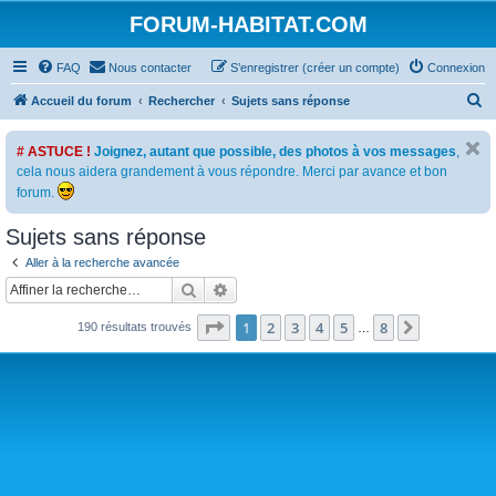
FORUM-HABITAT.COM
FAQ
Nous contacter
S’enregistrer (créer un compte)
Connexion
R
Accueil du forum
Rechercher
Sujets sans réponse
e
# ASTUCE !
Joignez, autant que possible, des photos à vos messages
,
c
cela nous aidera grandement à vous répondre. Merci par avance et bon
h
forum.
e
Sujets sans réponse
r
c
Aller à la recherche avancée
Rechercher
Recherche avancée
h
e
Page
1
sur
8
1
2
3
4
5
8
Suivante
190 résultats trouvés
…
r