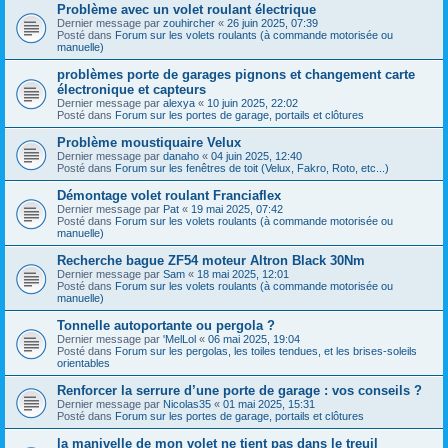
Problème avec un volet roulant électrique
Dernier message par
zouhircher
«
26 juin 2025, 07:39
Posté dans
Forum sur les volets roulants (à commande motorisée ou
manuelle)
problèmes porte de garages pignons et changement carte
électronique et capteurs
Dernier message par
alexya
«
10 juin 2025, 22:02
Posté dans
Forum sur les portes de garage, portails et clôtures
Problème moustiquaire Velux
Dernier message par
danaho
«
04 juin 2025, 12:40
Posté dans
Forum sur les fenêtres de toit (Velux, Fakro, Roto, etc...)
Démontage volet roulant Franciaflex
Dernier message par
Pat
«
19 mai 2025, 07:42
Posté dans
Forum sur les volets roulants (à commande motorisée ou
manuelle)
Recherche bague ZF54 moteur Altron Black 30Nm
Dernier message par
Sam
«
18 mai 2025, 12:01
Posté dans
Forum sur les volets roulants (à commande motorisée ou
manuelle)
Tonnelle autoportante ou pergola ?
Dernier message par
'MelLol
«
06 mai 2025, 19:04
Posté dans
Forum sur les pergolas, les toiles tendues, et les brises-soleils
orientables
Renforcer la serrure d’une porte de garage : vos conseils ?
Dernier message par
Nicolas35
«
01 mai 2025, 15:31
Posté dans
Forum sur les portes de garage, portails et clôtures
la manivelle de mon volet ne tient pas dans le treuil