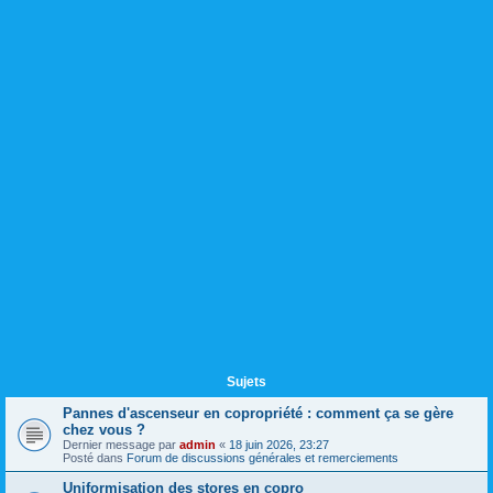
Sujets
Pannes d'ascenseur en copropriété : comment ça se gère
chez vous ?
Dernier message par
admin
«
18 juin 2026, 23:27
Posté dans
Forum de discussions générales et remerciements
Uniformisation des stores en copro