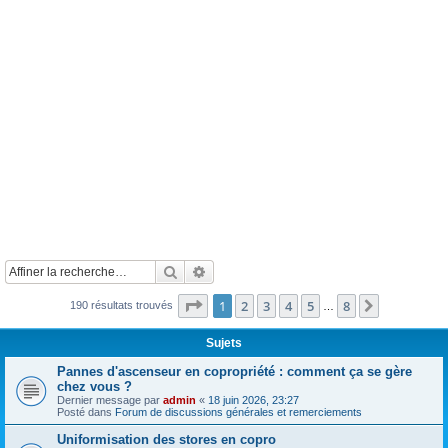
Rechercher
Recherche avancée
Page
1
sur
8
1
2
3
4
5
8
Suivante
190 résultats trouvés
…
Sujets
Pannes d'ascenseur en copropriété : comment ça se gère
chez vous ?
Dernier message par
admin
«
18 juin 2026, 23:27
Posté dans
Forum de discussions générales et remerciements
Uniformisation des stores en copro