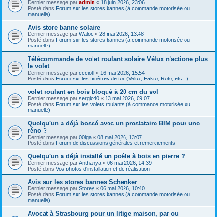
Dernier message par
admin
«
18 juin 2026, 23:06
Posté dans
Forum sur les stores bannes (à commande motorisée ou
manuelle)
Avis store banne solaire
Dernier message par
Waloo
«
28 mai 2026, 13:48
Posté dans
Forum sur les stores bannes (à commande motorisée ou
manuelle)
Télécommande de volet roulant solaire Vélux n'actione plus
le volet
Dernier message par
ccciolll
«
16 mai 2026, 15:54
Posté dans
Forum sur les fenêtres de toit (Velux, Fakro, Roto, etc...)
volet roulant en bois bloqué à 20 cm du sol
Dernier message par
sergio40
«
13 mai 2026, 09:07
Posté dans
Forum sur les volets roulants (à commande motorisée ou
manuelle)
Quelqu'un a déjà bossé avec un prestataire BIM pour une
réno ?
Dernier message par
00lga
«
08 mai 2026, 13:07
Posté dans
Forum de discussions générales et remerciements
Quelqu'un a déjà installé un poêle à bois en pierre ?
Dernier message par
Anthanya
«
06 mai 2026, 14:39
Posté dans
Vos photos d'installation et de réalisation
Avis sur les stores bannes Schenker
Dernier message par
Storey
«
06 mai 2026, 10:40
Posté dans
Forum sur les stores bannes (à commande motorisée ou
manuelle)
Avocat à Strasbourg pour un litige maison, par ou