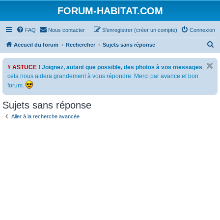
FORUM-HABITAT.COM
FAQ
Nous contacter
S’enregistrer (créer un compte)
Connexion
R
Accueil du forum
Rechercher
Sujets sans réponse
e
# ASTUCE !
Joignez, autant que possible, des photos à vos messages
,
c
cela nous aidera grandement à vous répondre. Merci par avance et bon
h
forum.
e
Sujets sans réponse
r
c
Aller à la recherche avancée
h
e
r