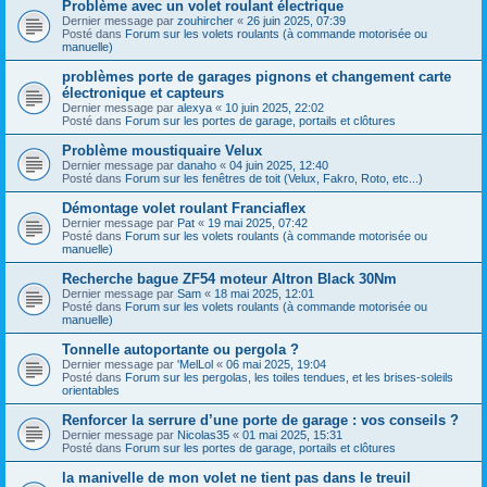
Problème avec un volet roulant électrique
Dernier message par
zouhircher
«
26 juin 2025, 07:39
Posté dans
Forum sur les volets roulants (à commande motorisée ou
manuelle)
problèmes porte de garages pignons et changement carte
électronique et capteurs
Dernier message par
alexya
«
10 juin 2025, 22:02
Posté dans
Forum sur les portes de garage, portails et clôtures
Problème moustiquaire Velux
Dernier message par
danaho
«
04 juin 2025, 12:40
Posté dans
Forum sur les fenêtres de toit (Velux, Fakro, Roto, etc...)
Démontage volet roulant Franciaflex
Dernier message par
Pat
«
19 mai 2025, 07:42
Posté dans
Forum sur les volets roulants (à commande motorisée ou
manuelle)
Recherche bague ZF54 moteur Altron Black 30Nm
Dernier message par
Sam
«
18 mai 2025, 12:01
Posté dans
Forum sur les volets roulants (à commande motorisée ou
manuelle)
Tonnelle autoportante ou pergola ?
Dernier message par
'MelLol
«
06 mai 2025, 19:04
Posté dans
Forum sur les pergolas, les toiles tendues, et les brises-soleils
orientables
Renforcer la serrure d’une porte de garage : vos conseils ?
Dernier message par
Nicolas35
«
01 mai 2025, 15:31
Posté dans
Forum sur les portes de garage, portails et clôtures
la manivelle de mon volet ne tient pas dans le treuil