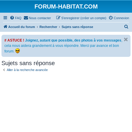
FORUM-HABITAT.COM
FAQ
Nous contacter
S’enregistrer (créer un compte)
Connexion
R
Accueil du forum
Rechercher
Sujets sans réponse
e
# ASTUCE !
Joignez, autant que possible, des photos à vos messages
,
c
cela nous aidera grandement à vous répondre. Merci par avance et bon
h
forum.
e
Sujets sans réponse
r
c
Aller à la recherche avancée
h
e
r