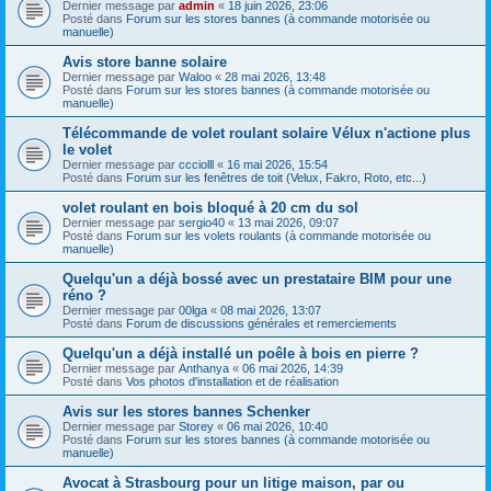
Dernier message par
admin
«
18 juin 2026, 23:06
Posté dans
Forum sur les stores bannes (à commande motorisée ou
manuelle)
Avis store banne solaire
Dernier message par
Waloo
«
28 mai 2026, 13:48
Posté dans
Forum sur les stores bannes (à commande motorisée ou
manuelle)
Télécommande de volet roulant solaire Vélux n'actione plus
le volet
Dernier message par
ccciolll
«
16 mai 2026, 15:54
Posté dans
Forum sur les fenêtres de toit (Velux, Fakro, Roto, etc...)
volet roulant en bois bloqué à 20 cm du sol
Dernier message par
sergio40
«
13 mai 2026, 09:07
Posté dans
Forum sur les volets roulants (à commande motorisée ou
manuelle)
Quelqu'un a déjà bossé avec un prestataire BIM pour une
réno ?
Dernier message par
00lga
«
08 mai 2026, 13:07
Posté dans
Forum de discussions générales et remerciements
Quelqu'un a déjà installé un poêle à bois en pierre ?
Dernier message par
Anthanya
«
06 mai 2026, 14:39
Posté dans
Vos photos d'installation et de réalisation
Avis sur les stores bannes Schenker
Dernier message par
Storey
«
06 mai 2026, 10:40
Posté dans
Forum sur les stores bannes (à commande motorisée ou
manuelle)
Avocat à Strasbourg pour un litige maison, par ou