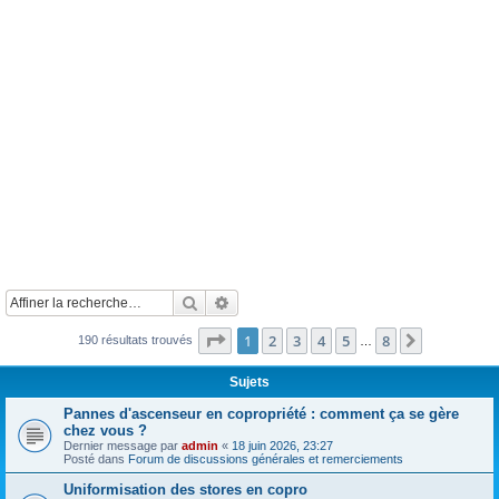
Rechercher
Recherche avancée
Page
1
sur
8
1
2
3
4
5
8
Suivante
190 résultats trouvés
…
Sujets
Pannes d'ascenseur en copropriété : comment ça se gère
chez vous ?
Dernier message par
admin
«
18 juin 2026, 23:27
Posté dans
Forum de discussions générales et remerciements
Uniformisation des stores en copro