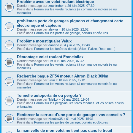
Problème avec un volet roulant électrique
Dernier message par
zouhircher
«
26 juin 2025, 07:39
Posté dans
Forum sur les volets roulants (à commande motorisée ou
manuelle)
problèmes porte de garages pignons et changement carte
électronique et capteurs
Dernier message par
alexya
«
10 juin 2025, 22:02
Posté dans
Forum sur les portes de garage, portails et clôtures
Problème moustiquaire Velux
Dernier message par
danaho
«
04 juin 2025, 12:40
Posté dans
Forum sur les fenêtres de toit (Velux, Fakro, Roto, etc...)
Démontage volet roulant Franciaflex
Dernier message par
Pat
«
19 mai 2025, 07:42
Posté dans
Forum sur les volets roulants (à commande motorisée ou
manuelle)
Recherche bague ZF54 moteur Altron Black 30Nm
Dernier message par
Sam
«
18 mai 2025, 12:01
Posté dans
Forum sur les volets roulants (à commande motorisée ou
manuelle)
Tonnelle autoportante ou pergola ?
Dernier message par
'MelLol
«
06 mai 2025, 19:04
Posté dans
Forum sur les pergolas, les toiles tendues, et les brises-soleils
orientables
Renforcer la serrure d’une porte de garage : vos conseils ?
Dernier message par
Nicolas35
«
01 mai 2025, 15:31
Posté dans
Forum sur les portes de garage, portails et clôtures
la manivelle de mon volet ne tient pas dans le treuil