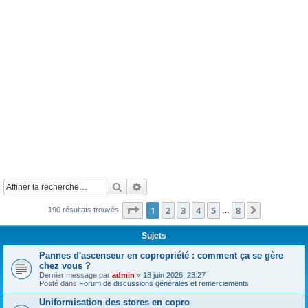
Rechercher
Recherche avancée
Page
1
sur
8
1
2
3
4
5
8
Suivante
190 résultats trouvés
…
Sujets
Pannes d'ascenseur en copropriété : comment ça se gère
chez vous ?
Dernier message par
admin
«
18 juin 2026, 23:27
Posté dans
Forum de discussions générales et remerciements
Uniformisation des stores en copro