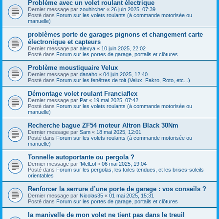
Problème avec un volet roulant électrique
Dernier message par
zouhircher
«
26 juin 2025, 07:39
Posté dans
Forum sur les volets roulants (à commande motorisée ou
manuelle)
problèmes porte de garages pignons et changement carte
électronique et capteurs
Dernier message par
alexya
«
10 juin 2025, 22:02
Posté dans
Forum sur les portes de garage, portails et clôtures
Problème moustiquaire Velux
Dernier message par
danaho
«
04 juin 2025, 12:40
Posté dans
Forum sur les fenêtres de toit (Velux, Fakro, Roto, etc...)
Démontage volet roulant Franciaflex
Dernier message par
Pat
«
19 mai 2025, 07:42
Posté dans
Forum sur les volets roulants (à commande motorisée ou
manuelle)
Recherche bague ZF54 moteur Altron Black 30Nm
Dernier message par
Sam
«
18 mai 2025, 12:01
Posté dans
Forum sur les volets roulants (à commande motorisée ou
manuelle)
Tonnelle autoportante ou pergola ?
Dernier message par
'MelLol
«
06 mai 2025, 19:04
Posté dans
Forum sur les pergolas, les toiles tendues, et les brises-soleils
orientables
Renforcer la serrure d’une porte de garage : vos conseils ?
Dernier message par
Nicolas35
«
01 mai 2025, 15:31
Posté dans
Forum sur les portes de garage, portails et clôtures
la manivelle de mon volet ne tient pas dans le treuil