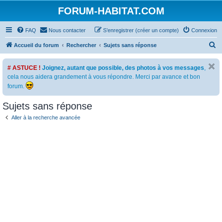
FORUM-HABITAT.COM
FAQ
Nous contacter
S’enregistrer (créer un compte)
Connexion
R
Accueil du forum
Rechercher
Sujets sans réponse
e
# ASTUCE !
Joignez, autant que possible, des photos à vos messages
,
c
cela nous aidera grandement à vous répondre. Merci par avance et bon
h
forum.
e
Sujets sans réponse
r
c
Aller à la recherche avancée
h
e
r