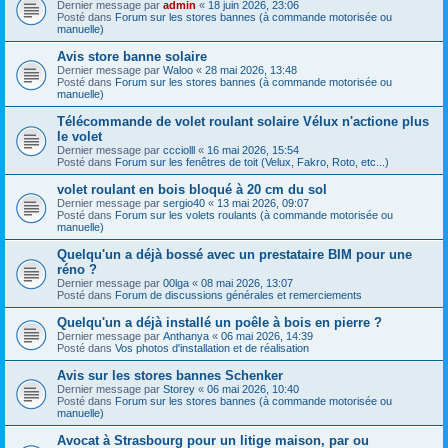
Dernier message par
admin
«
18 juin 2026, 23:06
Posté dans
Forum sur les stores bannes (à commande motorisée ou
manuelle)
Avis store banne solaire
Dernier message par
Waloo
«
28 mai 2026, 13:48
Posté dans
Forum sur les stores bannes (à commande motorisée ou
manuelle)
Télécommande de volet roulant solaire Vélux n'actione plus
le volet
Dernier message par
ccciolll
«
16 mai 2026, 15:54
Posté dans
Forum sur les fenêtres de toit (Velux, Fakro, Roto, etc...)
volet roulant en bois bloqué à 20 cm du sol
Dernier message par
sergio40
«
13 mai 2026, 09:07
Posté dans
Forum sur les volets roulants (à commande motorisée ou
manuelle)
Quelqu'un a déjà bossé avec un prestataire BIM pour une
réno ?
Dernier message par
00lga
«
08 mai 2026, 13:07
Posté dans
Forum de discussions générales et remerciements
Quelqu'un a déjà installé un poêle à bois en pierre ?
Dernier message par
Anthanya
«
06 mai 2026, 14:39
Posté dans
Vos photos d'installation et de réalisation
Avis sur les stores bannes Schenker
Dernier message par
Storey
«
06 mai 2026, 10:40
Posté dans
Forum sur les stores bannes (à commande motorisée ou
manuelle)
Avocat à Strasbourg pour un litige maison, par ou