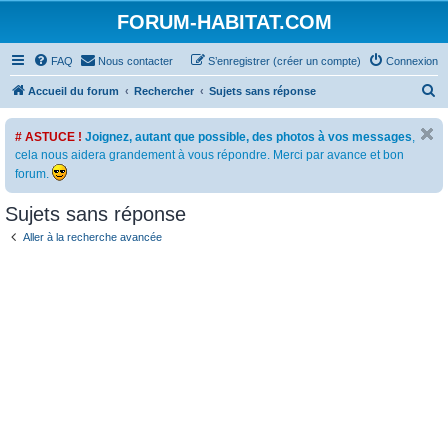
FORUM-HABITAT.COM
FAQ
Nous contacter
S’enregistrer (créer un compte)
Connexion
R
Accueil du forum
Rechercher
Sujets sans réponse
e
# ASTUCE !
Joignez, autant que possible, des photos à vos messages
,
c
cela nous aidera grandement à vous répondre. Merci par avance et bon
h
forum.
e
Sujets sans réponse
r
c
Aller à la recherche avancée
h
e
r