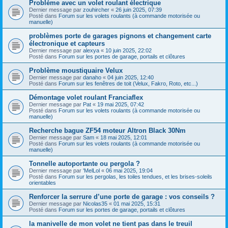
Problème avec un volet roulant électrique
Dernier message par
zouhircher
«
26 juin 2025, 07:39
Posté dans
Forum sur les volets roulants (à commande motorisée ou
manuelle)
problèmes porte de garages pignons et changement carte
électronique et capteurs
Dernier message par
alexya
«
10 juin 2025, 22:02
Posté dans
Forum sur les portes de garage, portails et clôtures
Problème moustiquaire Velux
Dernier message par
danaho
«
04 juin 2025, 12:40
Posté dans
Forum sur les fenêtres de toit (Velux, Fakro, Roto, etc...)
Démontage volet roulant Franciaflex
Dernier message par
Pat
«
19 mai 2025, 07:42
Posté dans
Forum sur les volets roulants (à commande motorisée ou
manuelle)
Recherche bague ZF54 moteur Altron Black 30Nm
Dernier message par
Sam
«
18 mai 2025, 12:01
Posté dans
Forum sur les volets roulants (à commande motorisée ou
manuelle)
Tonnelle autoportante ou pergola ?
Dernier message par
'MelLol
«
06 mai 2025, 19:04
Posté dans
Forum sur les pergolas, les toiles tendues, et les brises-soleils
orientables
Renforcer la serrure d’une porte de garage : vos conseils ?
Dernier message par
Nicolas35
«
01 mai 2025, 15:31
Posté dans
Forum sur les portes de garage, portails et clôtures
la manivelle de mon volet ne tient pas dans le treuil