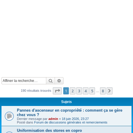
Rechercher
Recherche avancée
Page
1
sur
8
1
2
3
4
5
8
Suivante
190 résultats trouvés
…
Sujets
Pannes d'ascenseur en copropriété : comment ça se gère
chez vous ?
Dernier message par
admin
«
18 juin 2026, 23:27
Posté dans
Forum de discussions générales et remerciements
Uniformisation des stores en copro