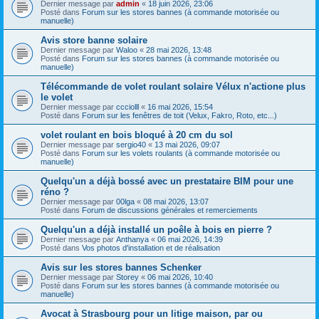
Dernier message par
admin
«
18 juin 2026, 23:06
Posté dans
Forum sur les stores bannes (à commande motorisée ou
manuelle)
Avis store banne solaire
Dernier message par
Waloo
«
28 mai 2026, 13:48
Posté dans
Forum sur les stores bannes (à commande motorisée ou
manuelle)
Télécommande de volet roulant solaire Vélux n'actione plus
le volet
Dernier message par
ccciolll
«
16 mai 2026, 15:54
Posté dans
Forum sur les fenêtres de toit (Velux, Fakro, Roto, etc...)
volet roulant en bois bloqué à 20 cm du sol
Dernier message par
sergio40
«
13 mai 2026, 09:07
Posté dans
Forum sur les volets roulants (à commande motorisée ou
manuelle)
Quelqu'un a déjà bossé avec un prestataire BIM pour une
réno ?
Dernier message par
00lga
«
08 mai 2026, 13:07
Posté dans
Forum de discussions générales et remerciements
Quelqu'un a déjà installé un poêle à bois en pierre ?
Dernier message par
Anthanya
«
06 mai 2026, 14:39
Posté dans
Vos photos d'installation et de réalisation
Avis sur les stores bannes Schenker
Dernier message par
Storey
«
06 mai 2026, 10:40
Posté dans
Forum sur les stores bannes (à commande motorisée ou
manuelle)
Avocat à Strasbourg pour un litige maison, par ou