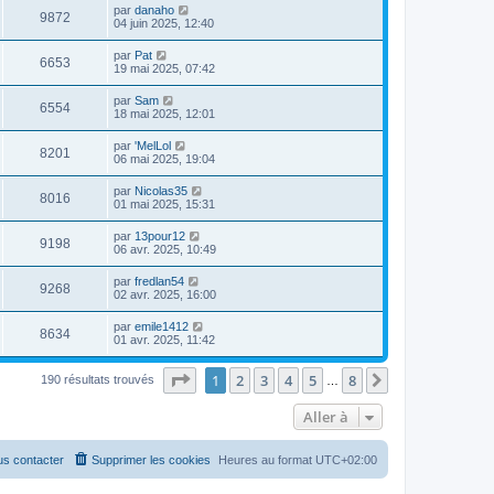
par
danaho
9872
04 juin 2025, 12:40
par
Pat
6653
19 mai 2025, 07:42
par
Sam
6554
18 mai 2025, 12:01
par
'MelLol
8201
06 mai 2025, 19:04
par
Nicolas35
8016
01 mai 2025, 15:31
par
13pour12
9198
06 avr. 2025, 10:49
par
fredlan54
9268
02 avr. 2025, 16:00
par
emile1412
8634
01 avr. 2025, 11:42
Page
1
sur
8
1
2
3
4
5
8
Suivante
190 résultats trouvés
…
Aller à
s contacter
Supprimer les cookies
Heures au format
UTC+02:00