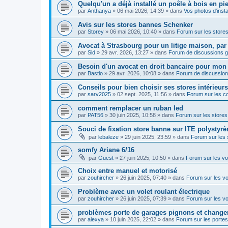
Quelqu'un a déjà installé un poêle à bois en pie
par
Anthanya
»
06 mai 2026, 14:39
» dans
Vos photos d'instal
Avis sur les stores bannes Schenker
par
Storey
»
06 mai 2026, 10:40
» dans
Forum sur les store
Avocat à Strasbourg pour un litige maison, p
par
Sid
»
29 avr. 2026, 13:27
» dans
Forum de discussions g
Besoin d'un avocat en droit bancaire pour mon 
par
Bastio
»
29 avr. 2026, 10:08
» dans
Forum de discussion
Conseils pour bien choisir ses stores intérieurs
par
sarv2025
»
02 sept. 2025, 11:56
» dans
Forum sur les co
comment remplacer un ruban led
par
PAT56
»
30 juin 2025, 10:58
» dans
Forum sur les store
Souci de fixation store banne sur ITE polystyrè
par
lebaleze
»
29 juin 2025, 23:59
» dans
Forum sur les
somfy Ariane 6/16
par
Guest
»
27 juin 2025, 10:50
» dans
Forum sur les vo
Choix entre manuel et motorisé
par
zouhircher
»
26 juin 2025, 07:40
» dans
Forum sur les vo
Problème avec un volet roulant électrique
par
zouhircher
»
26 juin 2025, 07:39
» dans
Forum sur les vo
problèmes porte de garages pignons et changem
par
alexya
»
10 juin 2025, 22:02
» dans
Forum sur les portes 