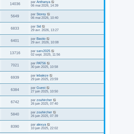
par
Anthanya
14036
06 mai 2026, 14:39
par
Storey
5649
06 mai 2026, 10:40
par
Sid
6833
29 avr. 2026, 13:27
par
Bastio
6401
29 avr. 2026, 10:08
par
sarv2025
13716
02 sept. 2025, 11:56
par
PAT56
7021
30 juin 2025, 10:58
par
lebaleze
6939
29 juin 2025, 23:59
par
Guest
6384
27 juin 2025, 10:50
par
zouhircher
6742
26 juin 2025, 07:40
par
zouhircher
5840
26 juin 2025, 07:39
par
alexya
8390
10 juin 2025, 22:02