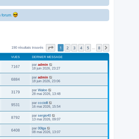
 forum.
Page
1
sur
8
1
2
3
4
5
8
Suivante
190 résultats trouvés
…
VUES
DERNIER MESSAGE
par
admin
7167
18 juin 2026, 23:27
par
admin
6884
18 juin 2026, 23:06
par
Waloo
3179
28 mai 2026, 13:48
par
ccciolll
9531
16 mai 2026, 15:54
par
sergio40
8792
13 mai 2026, 09:07
par
00lga
6408
08 mai 2026, 13:07