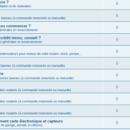
rre ?
0
lation et de réalisation
0
s bannes (à commande motorisée ou manuelle)
ar ou commencer ?
0
énérales et remerciements
crédit immo, conseil ?
0
s générales et remerciements
0
ndensateurs pour moteur de volet roulant, store, pompe...
0
s bannes (à commande motorisée ou manuelle)
ne
0
 stores bannes (à commande motorisée ou manuelle)
0
lets roulants (à commande motorisée ou manuelle)
0
lets roulants (à commande motorisée ou manuelle)
0
lets roulants (à commande motorisée ou manuelle)
ent carte électronique et capteurs
0
de garage, portails et clôtures