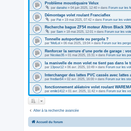
Problème moustiquaire Velux
par
danaho
»
04 juin 2025, 12:40
» dans
Forum sur les fe
Démontage volet roulant Franciaflex
par
Pat
»
19 mai 2025, 07:42
» dans
Forum sur les vole
Recherche bague ZF54 moteur Altron Black 30
par
Sam
»
18 mai 2025, 12:01
» dans
Forum sur les vol
Tonnelle autoportante ou pergola ?
par
'MelLol
»
06 mai 2025, 19:04
» dans
Forum sur les pergola
Renforcer la serrure d’une porte de garage : vo
par
Nicolas35
»
01 mai 2025, 15:31
» dans
Forum sur les por
la manivelle de mon volet ne tient pas dans le t
par
13pour12
»
06 avr. 2025, 10:49
» dans
Forum sur les vo
Interchanger des lattes PVC cassés avec latte
par
fredlan54
»
02 avr. 2025, 16:00
» dans
Forum sur les st
fonctionnement aléatoire volet roulant WAREM
par
emile1412
»
01 avr. 2025, 11:42
» dans
Forum sur les vo
Aller à la recherche avancée
Accueil du forum