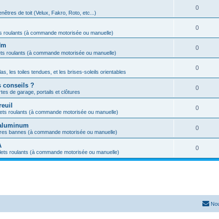
0
nêtres de toit (Velux, Fakro, Roto, etc...)
0
ts roulants (à commande motorisée ou manuelle)
Nm
0
ets roulants (à commande motorisée ou manuelle)
0
s, les toiles tendues, et les brises-soleils orientables
s conseils ?
0
tes de garage, portails et clôtures
reuil
0
lets roulants (à commande motorisée ou manuelle)
s aluminum
0
ores bannes (à commande motorisée ou manuelle)
A
0
lets roulants (à commande motorisée ou manuelle)
Nou