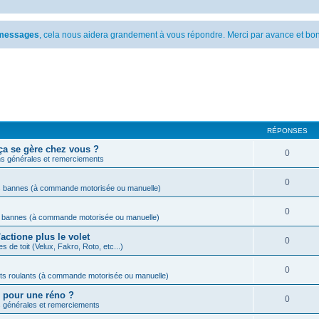
s messages
, cela nous aidera grandement à vous répondre. Merci par avance et bon
RÉPONSES
ça se gère chez vous ?
0
s générales et remerciements
0
s bannes (à commande motorisée ou manuelle)
0
s bannes (à commande motorisée ou manuelle)
actione plus le volet
0
s de toit (Velux, Fakro, Roto, etc...)
0
ets roulants (à commande motorisée ou manuelle)
M pour une réno ?
0
 générales et remerciements