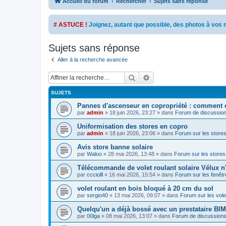
Accueil du forum
Rechercher
Sujets sans réponse
# ASTUCE !
Joignez, autant que possible, des photos à vo
Sujets sans réponse
Aller à la recherche avancée
Rechercher
Recherche avancée
SUJETS
Pannes d'ascenseur en copropriété : comment 
par
admin
»
18 juin 2026, 23:27
» dans
Forum de discussion
Uniformisation des stores en copro
par
admin
»
18 juin 2026, 23:06
» dans
Forum sur les store
Avis store banne solaire
par
Waloo
»
28 mai 2026, 13:48
» dans
Forum sur les store
Télécommande de volet roulant solaire Vélux n'
par
ccciolll
»
16 mai 2026, 15:54
» dans
Forum sur les fenêtre
volet roulant en bois bloqué à 20 cm du sol
par
sergio40
»
13 mai 2026, 09:07
» dans
Forum sur les vol
Quelqu'un a déjà bossé avec un prestataire BI
par
00lga
»
08 mai 2026, 13:07
» dans
Forum de discussions