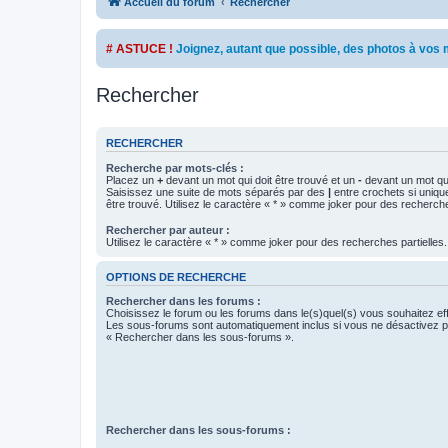
Accueil du forum
Rechercher
# ASTUCE !
Joignez, autant que possible, des photos à vo
Rechercher
RECHERCHER
Recherche par mots-clés :
Placez un
+
devant un mot qui doit être trouvé et un
-
devant un mot qui
Saisissez une suite de mots séparés par des
|
entre crochets si uniqu
être trouvé. Utilisez le caractère « * » comme joker pour des recherche
Rechercher par auteur :
Utilisez le caractère « * » comme joker pour des recherches partielles.
OPTIONS DE RECHERCHE
Rechercher dans les forums :
Choisissez le forum ou les forums dans le(s)quel(s) vous souhaitez ef
Les sous-forums sont automatiquement inclus si vous ne désactivez pa
« Rechercher dans les sous-forums ».
Rechercher dans les sous-forums :