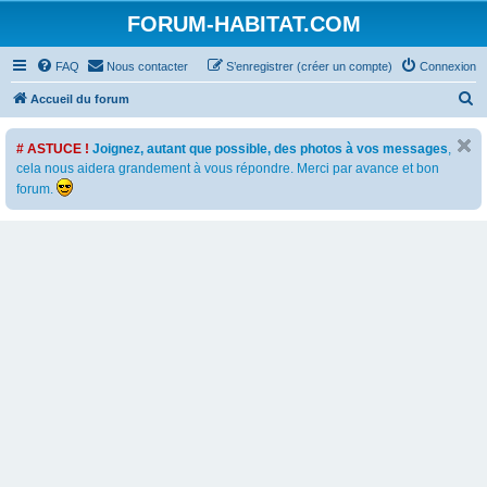
FORUM-HABITAT.COM
FAQ
Nous contacter
S’enregistrer (créer un compte)
Connexion
R
Accueil du forum
e
# ASTUCE !
Joignez, autant que possible, des photos à vos messages
,
c
cela nous aidera grandement à vous répondre. Merci par avance et bon
h
forum.
e
r
c
h
e
r