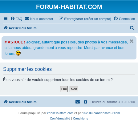
FORUM-HABITAT.COM
FAQ
Nous contacter
S’enregistrer (créer un compte)
Connexion
R
Accueil du forum
e
# ASTUCE !
Joignez, autant que possible, des photos à vos messages
,
c
cela nous aidera grandement à vous répondre. Merci par avance et bon
h
forum.
e
r
Supprimer les cookies
c
Êtes-vous sûr de vouloir supprimer tous les cookies de ce forum ?
h
e
r
Accueil du forum
Heures au format
UTC+02:00
Forum propulsé par
conseils-store.com
et par
rue-du-condensateur.com
Confidentialité
|
Conditions