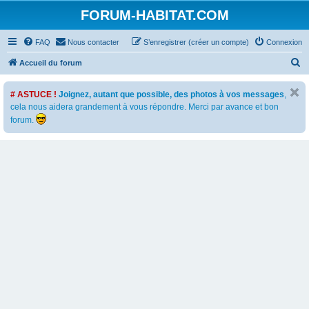
FORUM-HABITAT.COM
FAQ
Nous contacter
S’enregistrer (créer un compte)
Connexion
R
Accueil du forum
e
# ASTUCE !
Joignez, autant que possible, des photos à vos messages
,
c
cela nous aidera grandement à vous répondre. Merci par avance et bon
h
forum.
e
r
c
h
e
r