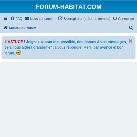
FORUM-HABITAT.COM
FAQ
Nous contacter
S’enregistrer (créer un compte)
Connexion
R
Accueil du forum
e
# ASTUCE !
Joignez, autant que possible, des photos à vos messages
,
c
cela nous aidera grandement à vous répondre. Merci par avance et bon
h
forum.
e
r
c
h
e
r