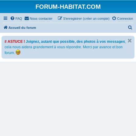
FORUM-HABITAT.COM
FAQ
Nous contacter
S’enregistrer (créer un compte)
Connexion
R
Accueil du forum
e
# ASTUCE !
Joignez, autant que possible, des photos à vos messages
,
c
cela nous aidera grandement à vous répondre. Merci par avance et bon
h
forum.
e
r
c
h
e
r