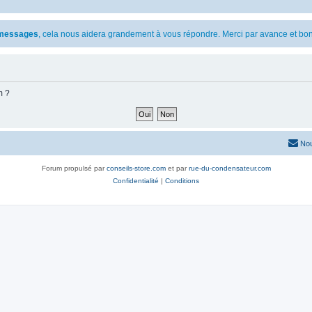
s messages
, cela nous aidera grandement à vous répondre. Merci par avance et bon
m ?
Nou
Forum propulsé par
conseils-store.com
et par
rue-du-condensateur.com
Confidentialité
|
Conditions