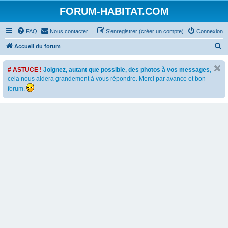
FORUM-HABITAT.COM
FAQ
Nous contacter
S’enregistrer (créer un compte)
Connexion
R
Accueil du forum
e
# ASTUCE !
Joignez, autant que possible, des photos à vos messages
,
c
cela nous aidera grandement à vous répondre. Merci par avance et bon
h
forum.
e
r
c
h
e
r