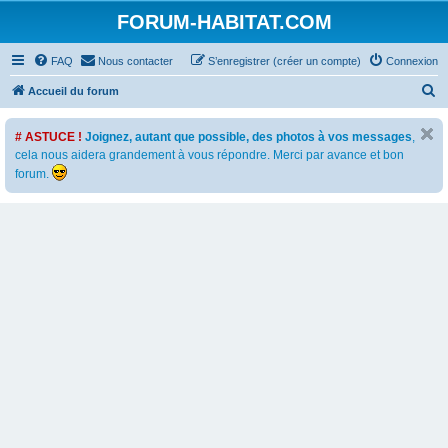
FORUM-HABITAT.COM
FAQ
Nous contacter
S’enregistrer (créer un compte)
Connexion
R
Accueil du forum
e
# ASTUCE !
Joignez, autant que possible, des photos à vos messages
,
c
cela nous aidera grandement à vous répondre. Merci par avance et bon
h
forum.
e
r
c
h
e
r