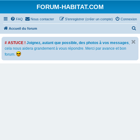
FORUM-HABITAT.COM
FAQ
Nous contacter
S’enregistrer (créer un compte)
Connexion
R
Accueil du forum
e
# ASTUCE !
Joignez, autant que possible, des photos à vos messages
,
c
cela nous aidera grandement à vous répondre. Merci par avance et bon
h
forum.
e
r
c
h
e
r